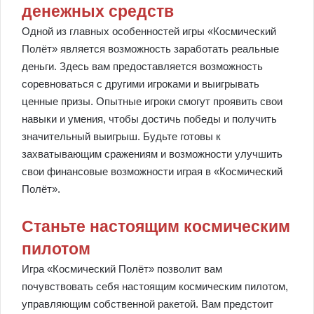
денежных средств
Одной из главных особенностей игры «Космический
Полёт» является возможность заработать реальные
деньги. Здесь вам предоставляется возможность
соревноваться с другими игроками и выигрывать
ценные призы. Опытные игроки смогут проявить свои
навыки и умения, чтобы достичь победы и получить
значительный выигрыш. Будьте готовы к
захватывающим сражениям и возможности улучшить
свои финансовые возможности играя в «Космический
Полёт».
Станьте настоящим космическим
пилотом
Игра «Космический Полёт» позволит вам
почувствовать себя настоящим космическим пилотом,
управляющим собственной ракетой. Вам предстоит