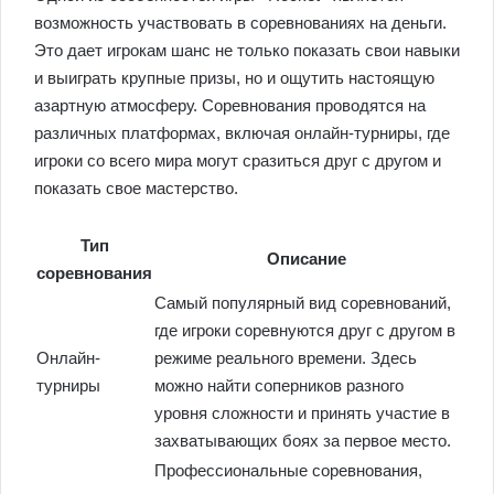
возможность участвовать в соревнованиях на деньги.
Это дает игрокам шанс не только показать свои навыки
и выиграть крупные призы, но и ощутить настоящую
азартную атмосферу. Соревнования проводятся на
различных платформах, включая онлайн-турниры, где
игроки со всего мира могут сразиться друг с другом и
показать свое мастерство.
Тип
Описание
соревнования
Самый популярный вид соревнований,
где игроки соревнуются друг с другом в
Онлайн-
режиме реального времени. Здесь
турниры
можно найти соперников разного
уровня сложности и принять участие в
захватывающих боях за первое место.
Профессиональные соревнования,