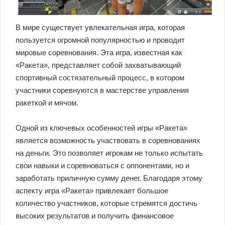
В мире существует увлекательная игра, которая
пользуется огромной популярностью и проводит
мировые соревнования. Эта игра, известная как
«Ракета», представляет собой захватывающий
спортивный состязательный процесс, в котором
участники соревнуются в мастерстве управления
ракеткой и мячом.
Одной из ключевых особенностей игры «Ракета»
является возможность участвовать в соревнованиях
на деньги. Это позволяет игрокам не только испытать
свои навыки и соревноваться с оппонентами, но и
заработать приличную сумму денег. Благодаря этому
аспекту игра «Ракета» привлекает большое
количество участников, которые стремятся достичь
высоких результатов и получить финансовое