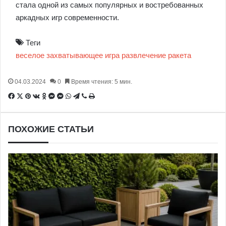
стала одной из самых популярных и востребованных
аркадных игр современности.
Теги
веселое
захватывающее
игра
развлечение
ракета
04.03.2024
0
Время чтения: 5 мин.
Facebook
X
Pinterest
Вконтакте
Одноклассники
Messenger
Messenger
WhatsApp
Telegram
Viber
Печатать
ПОХОЖИЕ СТАТЬИ