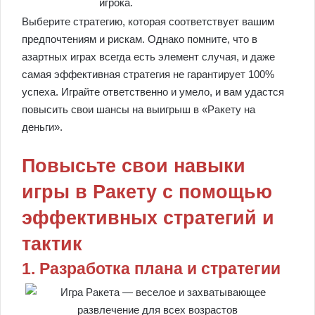
игрока.
Выберите стратегию, которая соответствует вашим
предпочтениям и рискам. Однако помните, что в
азартных играх всегда есть элемент случая, и даже
самая эффективная стратегия не гарантирует 100%
успеха. Играйте ответственно и умело, и вам удастся
повысить свои шансы на выигрыш в «Ракету на
деньги».
Повысьте свои навыки
игры в Ракету с помощью
эффективных стратегий и
тактик
1. Разработка плана и стратегии