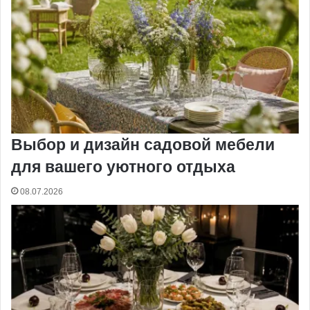
Выбор и дизайн садовой мебели
для вашего уютного отдыха
08.07.2026