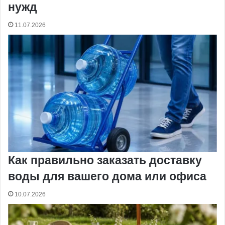
нужд
11.07.2026
Как правильно заказать доставку
воды для вашего дома или офиса
10.07.2026