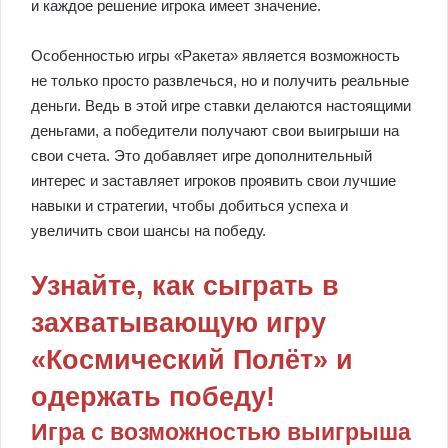
и каждое решение игрока имеет значение.
Особенностью игры «Ракета» является возможность
не только просто развлечься, но и получить реальные
деньги. Ведь в этой игре ставки делаются настоящими
деньгами, а победители получают свои выигрыши на
свои счета. Это добавляет игре дополнительный
интерес и заставляет игроков проявить свои лучшие
навыки и стратегии, чтобы добиться успеха и
увеличить свои шансы на победу.
Узнайте, как сыграть в
захватывающую игру
«Космический Полёт» и
одержать победу!
Игра с возможностью выигрыша