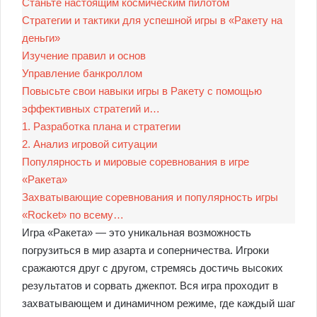
Станьте настоящим космическим пилотом
Стратегии и тактики для успешной игры в «Ракету на
деньги»
Изучение правил и основ
Управление банкроллом
Повысьте свои навыки игры в Ракету с помощью
эффективных стратегий и…
1. Разработка плана и стратегии
2. Анализ игровой ситуации
Популярность и мировые соревнования в игре
«Ракета»
Захватывающие соревнования и популярность игры
«Rocket» по всему…
Игра «Ракета» — это уникальная возможность
погрузиться в мир азарта и соперничества. Игроки
сражаются друг с другом, стремясь достичь высоких
результатов и сорвать джекпот. Вся игра проходит в
захватывающем и динамичном режиме, где каждый шаг