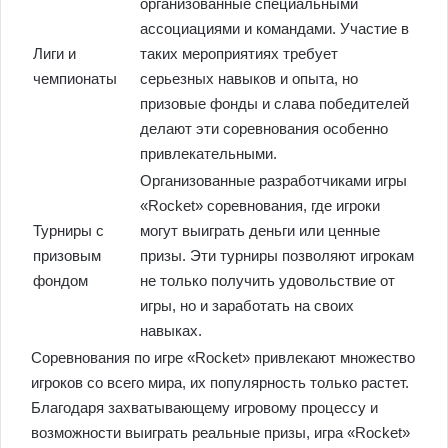
организованные специальными
ассоциациями и командами. Участие в
Лиги и
таких мероприятиях требует
чемпионаты
серьезных навыков и опыта, но
призовые фонды и слава победителей
делают эти соревнования особенно
привлекательными.
Организованные разработчиками игры
«Rocket» соревнования, где игроки
Турниры с
могут выиграть деньги или ценные
призовым
призы. Эти турниры позволяют игрокам
фондом
не только получить удовольствие от
игры, но и заработать на своих
навыках.
Соревнования по игре «Rocket» привлекают множество
игроков со всего мира, их популярность только растет.
Благодаря захватывающему игровому процессу и
возможности выиграть реальные призы, игра «Rocket»