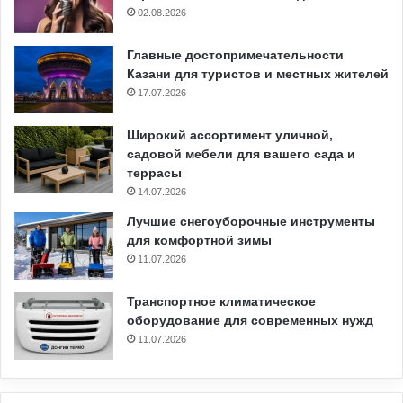
02.08.2026
Главные достопримечательности
Казани для туристов и местных жителей
17.07.2026
Широкий ассортимент уличной,
садовой мебели для вашего сада и
террасы
14.07.2026
Лучшие снегоуборочные инструменты
для комфортной зимы
11.07.2026
Транспортное климатическое
оборудование для современных нужд
11.07.2026