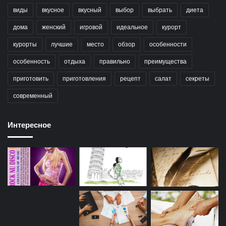
виды
вкусное
вкусный
выбор
выбрать
диета
дома
женский
игровой
идеальное
курорт
курорты
лучшие
место
обзор
особенности
особенность
отдыха
правильно
преимущества
приготовить
приготовления
рецепт
салат
секреты
современный
Интересное