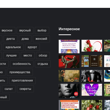
Интересное
вкусное
вкусный
выбор
диета
дома
женский
идеальное
курорт
лучшие
место
обзор
ости
особенность
отдыха
но
преимущества
вить
приготовления
салат
секреты
нный