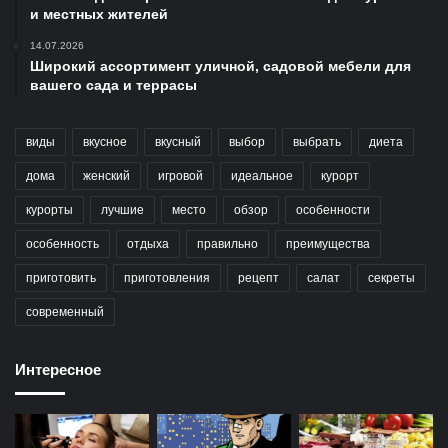
и местных жителей
14.07.2026
Широкий ассортимент уличной, садовой мебели для
вашего сада и террасы
виды
вкусное
вкусный
выбор
выбрать
диета
дома
женский
игровой
идеальное
курорт
курорты
лучшие
место
обзор
особенности
особенность
отдыха
правильно
преимущества
приготовить
приготовления
рецепт
салат
секреты
современный
Интересное