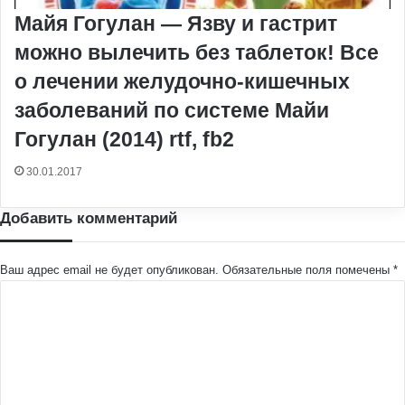
Майя Гогулан — Язву и гастрит
можно вылечить без таблеток! Все
о лечении желудочно-кишечных
заболеваний по системе Майи
Гогулан (2014) rtf, fb2
30.01.2017
Добавить комментарий
Ваш адрес email не будет опубликован.
Обязательные поля помечены
*
К
о
м
м
е
н