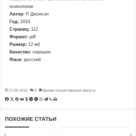
психологии
Автор:
Р. Джонсон
Год:
2010
Страниц:
112
Формат:
pdf
Размер:
12 мб
Качество:
хорошее
Язык:
русский
17.08.2016
0
Время чтения меньше минуты
Facebook
X
Pinterest
Вконтакте
Одноклассники
Messenger
Messenger
WhatsApp
Telegram
Viber
Печатать
ПОХОЖИЕ СТАТЬИ