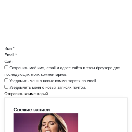
о
м
м
е
н
т
а
р
Имя
*
и
Email
*
й
Сайт
*
Сохранить моё имя, email и адрес сайта в этом браузере для
последующих моих комментариев.
Уведомить меня о новых комментариях по email.
Уведомлять меня о новых записях почтой.
Свежие записи