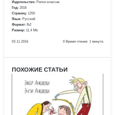
Издательство:
Рипол-классик
Год:
2016
Страниц:
1250
Язык:
Русский
Формат:
fb2
Размер:
11,4 Mb
03.11.2016
0
Время чтения: 1 минута
Facebook
X
Pinterest
Вконтакте
Одноклассники
Messenger
Messenger
WhatsApp
Telegram
Viber
Печатать
ПОХОЖИЕ СТАТЬИ