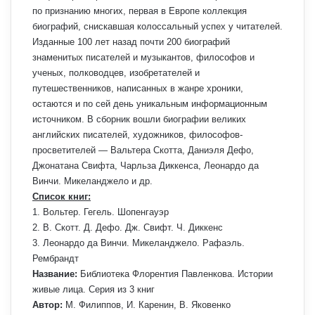
по признанию многих, первая в Европе коллекция
биографий, снискавшая колоссальный успех у читателей.
Изданные 100 лет назад почти 200 биографий
знаменитых писателей и музыкантов, философов и
ученых, полководцев, изобретателей и
путешественников, написанных в жанре хроники,
остаются и по сей день уникальным информационным
источником. В сборник вошли биографии великих
английских писателей, художников, философов-
просветителей — Вальтера Скотта, Даниэля Дефо,
Джонатана Свифта, Чарльза Диккенса, Леонардо да
Винчи. Микеланджело и др.
Список книг:
1. Вольтер. Гегель. Шопенгауэр
2. В. Скотт. Д. Дефо. Дж. Свифт. Ч. Диккенс
3. Леонардо да Винчи. Микеланджело. Рафаэль.
Рембрандт
Название:
Библиотека Флорентия Павленкова. Истории
живые лица. Серия из 3 книг
Автор:
М. Филиппов, И. Каренин, В. Яковенко