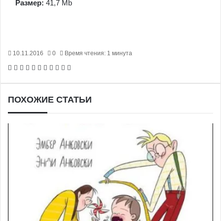
Размер:
41,7 Mb
10.11.2016
0
Время чтения: 1 минута
Facebook
X
Pinterest
Вконтакте
Одноклассники
Messenger
Messenger
WhatsApp
Telegram
Viber
Печатать
ПОХОЖИЕ СТАТЬИ