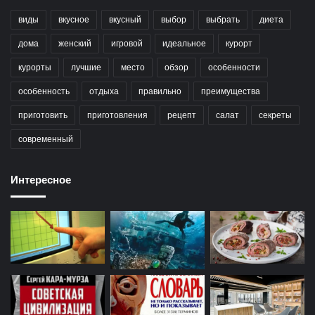
виды
вкусное
вкусный
выбор
выбрать
диета
дома
женский
игровой
идеальное
курорт
курорты
лучшие
место
обзор
особенности
особенность
отдыха
правильно
преимущества
приготовить
приготовления
рецепт
салат
секреты
современный
Интересное