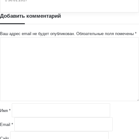
Добавить комментарий
Ваш адрес email не будет опубликован.
Обязательные поля помечены
*
К
о
м
м
е
н
т
а
р
и
й
Имя
*
*
Email
*
Сайт