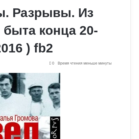
ы. Разрывы. Из
 быта конца 20-
016 ) fb2
0
Время чтения меньше минуты