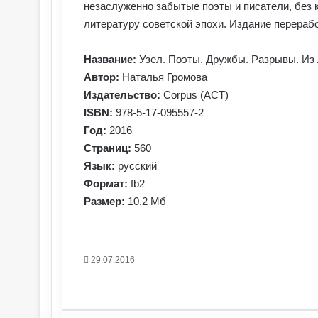
незаслуженно забытые поэты и писатели, без 
литературу советской эпохи. Издание перераб
Название:
Узел. Поэты. Дружбы. Разрывы. Из 
Автор:
Наталья Громова
Издательство:
Corpus (АСТ)
ISBN:
978-5-17-095557-2
Год:
2016
Страниц:
560
Язык:
русский
Формат:
fb2
Размер:
10.2 Мб
29.07.2016
Facebook
X
Pinterest
Вконтакте
Одноклассники
Messenger
Messenger
WhatsApp
Telegram
Viber
Печатать