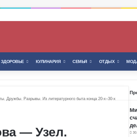
Войти
Switch skin
И ЗДОРОВЬЕ
КУЛИНАРИЯ
СЕМЬЯ
ОТДЫХ
МОДА
Пр
За
ы. Дружбы. Разрывы. Из литературного быта конца 20-х–30-х
Ми
сч
де
ва — Узел.
30