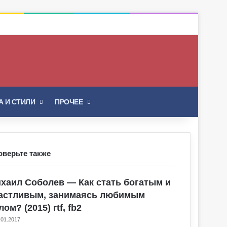
Искать
 И СТИЛИ
ПРОЧЕЕ
оверьте также
крыть
хаил Соболев — Как стать богатым и
астливым, занимаясь любимым
лом? (2015) rtf, fb2
.01.2017