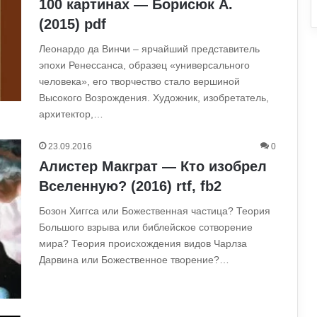
100 картинах — Борисюк А.
(2015) pdf
Леонардо да Винчи – ярчайший представитель
эпохи Ренессанса, образец «универсального
человека», его творчество стало вершиной
Высокого Возрождения. Художник, изобретатель,
архитектор,…
23.09.2016
0
Алистер Макграт — Кто изобрел
Вселенную? (2016) rtf, fb2
Бозон Хиггса или Божественная частица? Теория
Большого взрыва или библейское сотворение
мира? Теория происхождения видов Чарлза
Дарвина или Божественное творение?…