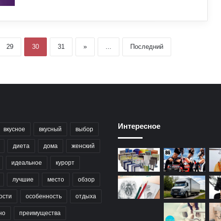
29
30
31
»
...
Последний
Интересное
вкусное
вкусный
выбор
диета
дома
женский
идеальное
курорт
лучшие
место
обзор
ости
особенность
отдыха
но
преимущества