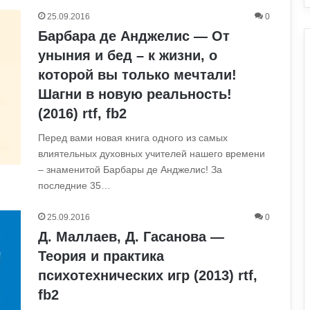
25.09.2016
0
Барбара де Анджелис — От
уныния и бед – к жизни, о
которой вы только мечтали!
Шагни в новую реальность!
(2016) rtf, fb2
Перед вами новая книга одного из самых
влиятельных духовных учителей нашего времени
– знаменитой Барбары де Анджелис! За
последние 35…
25.09.2016
0
Д. Маллаев, Д. Гасанова —
Теория и практика
психотехнических игр (2013) rtf,
fb2