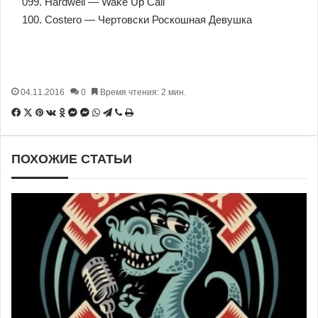
099. Hardwell — Wake Up Call
100. Costero — Чертовски Роскошная Девушка
04.11.2016
0
Время чтения: 2 мин.
Facebook
X
Pinterest
Вконтакте
Одноклассники
Messenger
Messenger
WhatsApp
Telegram
Viber
Печатать
ПОХОЖИЕ СТАТЬИ