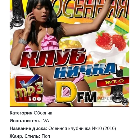
Категория
Сборник
Исполнитель:
VA
Название диска:
Осенняя клубничка №10 (2016)
Жанр, Стиль:
Поп