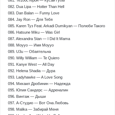
081. Те100стерон — Кусай Губы
082. Dua Lipa — Hotter Than Hell
083. Dan Balan — Funny Love
084. Jay Ron — Для Тебя
085. Karen Туз Feat. Arkadi Dumikyan — Полюби Такого
086. Hatsune Miku — Was Girl
087. Alexandra Stan — I Did It Mama
088. Moyyo — Имя Moyyo
089. U3u — Обаятельна
090. Willy William — Te Quiero
091. Kanye West — All Day
092. Helena Shadia — Дура
093. Ladyhawke — A Love Song
094. Михаил Дробинин — Надежда
095. Юлия Сандерс — Адреналин
096. Винтаж — Дыши
097. А-Студио — Вот Она Любовь
098. Malika — Забирай Меня