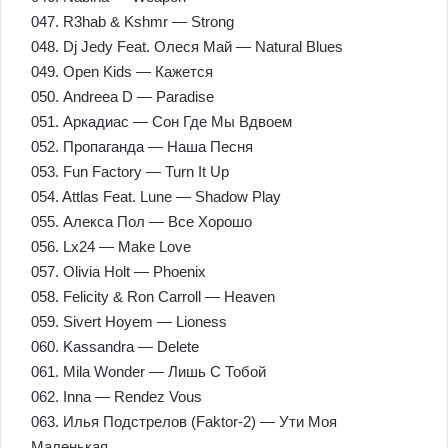
047. R3hab & Kshmr — Strong
048. Dj Jedy Feat. Олеся Май — Natural Blues
049. Open Kids — Кажется
050. Andreea D — Paradise
051. Аркадиас — Сон Где Мы Вдвоем
052. Пропаганда — Наша Песня
053. Fun Factory — Turn It Up
054. Attlas Feat. Lune — Shadow Play
055. Алекса Пол — Все Хорошо
056. Lx24 — Make Love
057. Olivia Holt — Phoenix
058. Felicity & Ron Carroll — Heaven
059. Sivert Hoyem — Lioness
060. Kassandra — Delete
061. Mila Wonder — Лишь С Тобой
062. Inna — Rendez Vous
063. Илья Подстрелов (Faktor-2) — Ути Моя
Маленькая