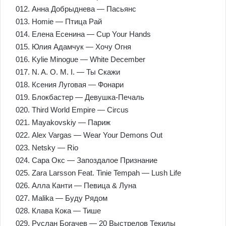
012. Анна Добрыднева — Пасьянс
013. Homie — Птица Рай
014. Елена Есенина — Cup Your Hands
015. Юлия Адамчук — Хочу Огня
016. Kylie Minogue — White December
017. N. A. O. M. I. — Ты Скажи
018. Ксения Луговая — Фонари
019. Блокбастер — Девушка-Печаль
020. Third World Empire — Circus
021. Mayakovskiy — Париж
022. Alex Vargas — Wear Your Demons Out
023. Netsky — Rio
024. Сара Окс — Запоздалое Признание
025. Zara Larsson Feat. Tinie Tempah — Lush Life
026. Алла Канти — Певица & Луна
027. Malika — Буду Рядом
028. Клава Кока — Тише
029. Руслан Богачев — 20 Выстрелов Текилы