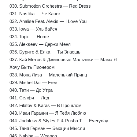
030. Submotion Orchestra — Red Dress
031. Nastika — Че Качок
032. Analise Feat. Alexis — I Love You
033. Iowa — Улыбайся
034. Topic — Home
035. Alekseev — Держи Меня
036. Бурито & Елка — Ты Знаешь
037. Кай Метов & Джинсовые Мальчики — Мама Я
Хочу Быть Пионером
038. Мона Лиза — Маленький Принц
039. Mishel Dar — Free
040. Тати — До Утра
041. Селфи — Лед
042. Filatov & Karas — В Прошлом
043. Иван Гаранин — Я Тебя Люблю
044. Jadakiss & Styles P & Pusha T — Everyday
045. Таня Герман — Эмоции Мысли
046. Nabiha — Weapon