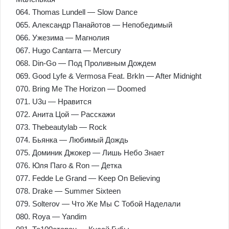
064. Thomas Lundell — Slow Dance
065. Александр Панайотов — Непобедимый
066. Ужезима — Магнолия
067. Hugo Cantarra — Mercury
068. Din-Gо — Под Проливным Дождем
069. Good Lyfe & Vermosa Feat. Brkln — After Midnight
070. Bring Me The Horizon — Doomed
071. U3u — Нравится
072. Анита Цой — Расскажи
073. Thebeautylab — Rock
074. Бьянка — Любимый Дождь
075. Доминик Джокер — Лишь Небо Знает
076. Юля Паго & Ron — Детка
077. Fedde Le Grand — Keep On Believing
078. Drake — Summer Sixteen
079. Solterov — Что Же Мы С Тобой Наделали
080. Roya — Yandim