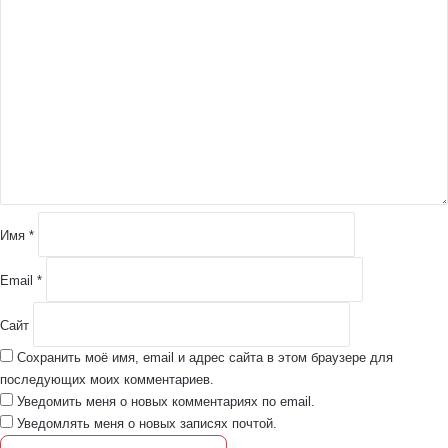
К
о
м
м
е
н
т
а
р
и
й
Имя
*
*
Email
*
Сайт
Сохранить моё имя, email и адрес сайта в этом браузере для
последующих моих комментариев.
Уведомить меня о новых комментариях по email.
Уведомлять меня о новых записях почтой.