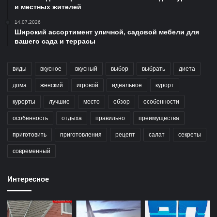
и местных жителей
14.07.2026
Широкий ассортимент уличной, садовой мебели для
вашего сада и террасы
виды
вкусное
вкусный
выбор
выбрать
диета
дома
женский
игровой
идеальное
курорт
курорты
лучшие
место
обзор
особенности
особенность
отдыха
правильно
преимущества
приготовить
приготовления
рецепт
салат
секреты
современный
Интересное