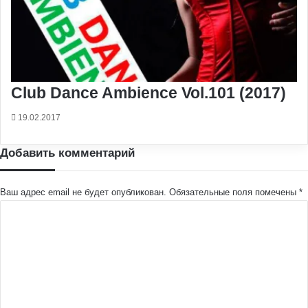
Club Dance Ambience Vol.101 (2017)
19.02.2017
Добавить комментарий
Ваш адрес email не будет опубликован.
Обязательные поля помечены
*
К
о
м
м
е
н
т