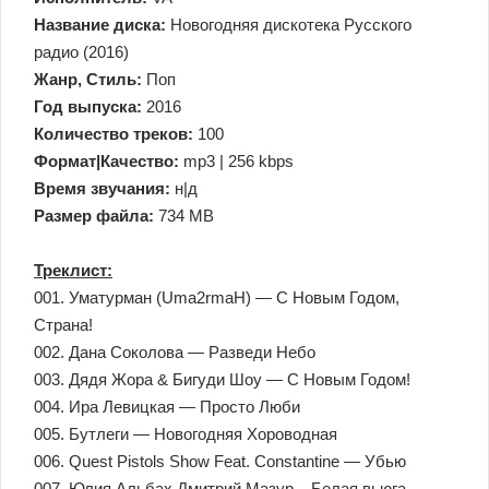
Название диска:
Новогодняя дискотека Русского
радио (2016)
Жанр, Стиль:
Поп
Год выпуска:
2016
Количество треков:
100
Формат|Качество:
mp3 | 256 kbps
Время звучания:
н|д
Размер файла:
734 MB
Треклист:
001. Уматурман (Uma2rmaH) — С Новым Годом,
Страна!
002. Дана Соколова — Разведи Небо
003. Дядя Жора & Бигуди Шоу — С Новым Годом!
004. Ира Левицкая — Просто Люби
005. Бутлеги — Новогодняя Хороводная
006. Quest Pistols Show Feat. Constantine — Убью
007. Юлия Альбах Дмитрий Мазур – Белая вьюга