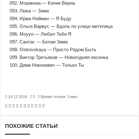
092. Мэрикона — Копия Верна
093. Люка — Зима
094. Ирма Нойман — Я Буду
095. Ольга Варвус — Вдоль по улице метелица
096. Moyyo — Любил Тебя Я
097. Сантас — Белая Зима
098. Ostrovskaya — Просто Рядом Быть
099. Виктор Третьяков — Новогодняя песенка
100. Дима Никонович — Только Ты
19.12.2016
0
Время чтения: 3 мин.
Facebook
X
Pinterest
Вконтакте
Одноклассники
Messenger
Messenger
WhatsApp
Telegram
Viber
Печатать
ПОХОЖИЕ СТАТЬИ