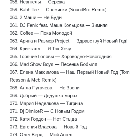
058. Неангелы — Сережа
059. Bahh Tee — Снежинки (SoundBro Remix)
060. 2 Маши — Не Буди
061. DJ Fenix feat. Маша Кольцова — Зимняя
062. Coffee — Пока Молодой
063. Арина и Размер Project — Здравствуй Новый Год!
064. Кристалл — Я Так Хочу
065. Горячие Головы — Хороводно-Новогодняя
066. Mad Show Boys — Песенка Бобыля
067. Елена Максимова — Наш Первый Новый Год (Tom
Reason & Mcb Remix)
068. Алла Пугачева — Не Звони
069. Добрый — Дедушка мороз
070. Мария Неделкова — Тигрица
071. Dj DimixeR — С Новым Годом!
072. Катя Гордон — Нет Стыда
073. Евгения Власова — Новый Год
074. Олег Верд — Мой Ангел