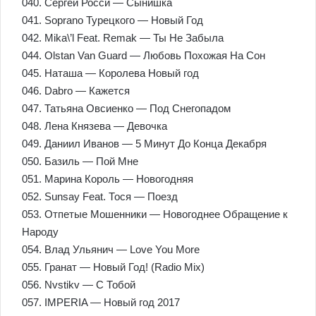
040. Сергей Росси — Сынишка
041. Soprano Турецкого — Новый Год
042. Mika\’l Feat. Remak — Ты Не Забыла
044. Olstan Van Guard — Любовь Похожая На Сон
045. Наташа — Королева Новый год
046. Dabro — Кажется
047. Татьяна Овсиенко — Под Снегопадом
048. Лена Князева — Девочка
049. Даниил Иванов — 5 Минут До Конца Декабря
050. Базиль — Пой Мне
051. Марина Король — Новогодняя
052. Sunsay Feat. Тося — Поезд
053. Отпетые Мошенники — Новогоднее Обращение к
Народу
054. Влад Ульянич — Love You More
055. Гранат — Новый Год! (Radio Mix)
056. Nvstikv — С Тобой
057. IMPERIA — Новый год 2017