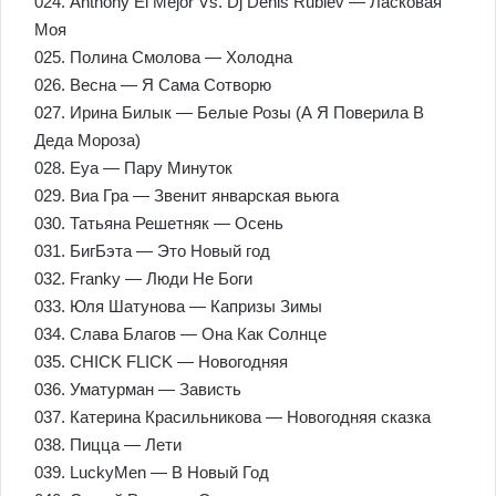
024. Anthony El Mejor Vs. Dj Denis Rublev — Ласковая
Моя
025. Полина Смолова — Холодна
026. Весна — Я Сама Сотворю
027. Ирина Билык — Белые Розы (А Я Поверила В
Деда Мороза)
028. Eya — Пару Минуток
029. Виа Гра — Звенит январская вьюга
030. Татьяна Решетняк — Осень
031. БигБэта — Это Новый год
032. Franky — Люди Не Боги
033. Юля Шатунова — Капризы Зимы
034. Слава Благов — Она Как Солнце
035. CHICK FLICK — Новогодняя
036. Уматурман — Зависть
037. Катерина Красильникова — Новогодняя сказка
038. Пицца — Лети
039. LuckyMen — В Новый Год