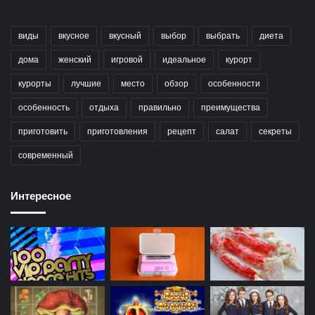
виды
вкусное
вкусный
выбор
выбрать
диета
дома
женский
игровой
идеальное
курорт
курорты
лучшие
место
обзор
особенности
особенность
отдыха
правильно
преимущества
приготовить
приготовления
рецепт
салат
секреты
современный
Интересное