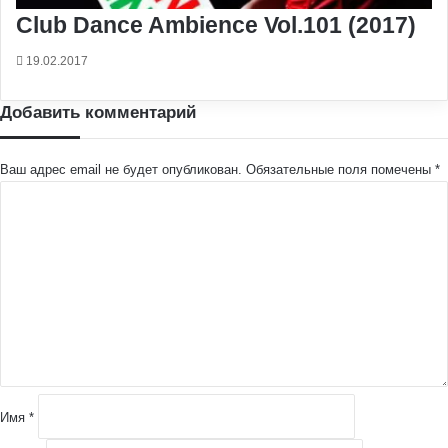
Club Dance Ambience Vol.101 (2017)
19.02.2017
Добавить комментарий
Ваш адрес email не будет опубликован.
Обязательные поля помечены
*
К
о
м
м
е
н
т
а
р
и
й
Имя
*
*