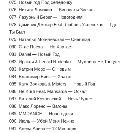
075. Новый год Под селёдочку
076. Никита Ломакин — Виноваты Звезды
077. Лазурный Берег — Новогодняя
078. Доминик Джокер Feat. Любовь Успенская — Где
Ты Был
079. Наталья Могилевская — Снегопад
080. Стас Пьеха — Не Хватает
081. Daniel — Новый Год
082. Иракли & Leonid Rudenko — Мужчина Не Танцует
083. Катрин Моро — С Новым
084. Владимир Винс — Хватит
085. Катя Волкова & Misters — Новый Год
086. Не.Kurili Feat. Mansarda — Оскал
087. Виталий Козловский — Ночь Чудес
088. Макс Лоренс — Вагоны
089. MMDANCE — Новогодняя
090. Июль — Убей Меня Нежно
091. Алена Апина — 12 Месяцев