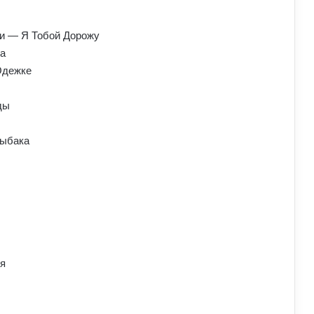
и — Я Тобой Дорожу
ма
Одежке
ды
Рыбака
бя