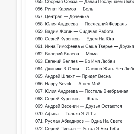
055. Сборная Союза — Давай Послушаем Люб
056. Ринат Каримов — Боль
057. Централ — Доченька
058. Юлия Андреева — Последний Февраль
059. Вадим Жогин — Сидячая Работа
060. Сергей Куренков — Едем На Юга
061. Инна Тимофеева & Саша Тверье — Друзья
062. Валерий Власов — Мама
063. Евгений Беляев — Во Имя Любви
064. Джаникс & Олия — Сложно Жить Без Люб
065. Андрей Шпехт — Придет Весна
066. Happy Sovok — Ангел Мой
067. Юлия Андреева — Постель Внебрачная
068. Сергей Куренков — Жаль
069. Андрей Весенин — Друзья Остаются
070. Афина — Только Я И Ты
071. Руслан Абкадиров — Одна На Свете
072. Сергей Пинсон — Устал Я Без Тебя