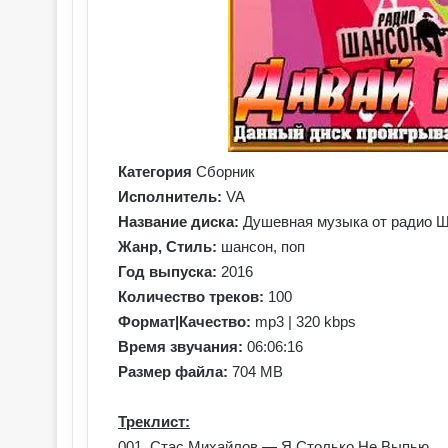
Категория
Сборник
Исполнитель:
VA
Название диска:
Душевная музыка от радио Ш
Жанр, Стиль:
шансон, поп
Год выпуска:
2016
Количество треков:
100
Формат|Качество:
mp3 | 320 kbps
Время звучания:
06:06:16
Размер файла:
704 MB
Треклист:
001. Стас Михайлов — Я Столько Не Выпью