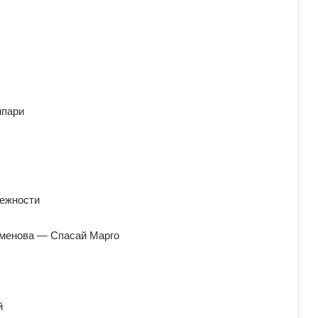
мпари
тежности
йменова — Спасай Марго
й