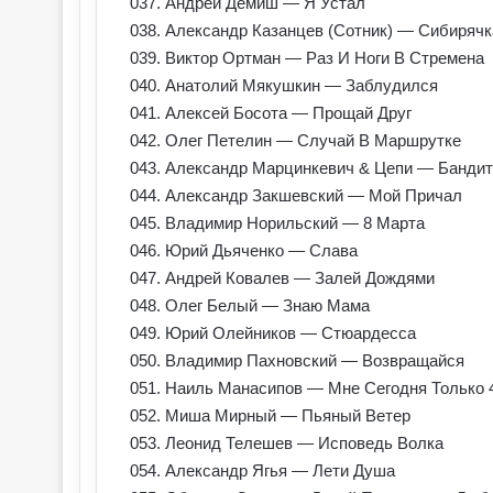
037. Андрей Демиш — Я Устал
038. Александр Казанцев (Сотник) — Сибирячк
039. Виктор Ортман — Раз И Ноги В Стремена
040. Анатолий Мякушкин — Заблудился
041. Алексей Босота — Прощай Друг
042. Олег Петелин — Случай В Маршрутке
043. Александр Марцинкевич & Цепи — Банди
044. Александр Закшевский — Мой Причал
045. Владимир Норильский — 8 Марта
046. Юрий Дьяченко — Слава
047. Андрей Ковалев — Залей Дождями
048. Олег Белый — Знаю Мама
049. Юрий Олейников — Стюардесса
050. Владимир Пахновский — Возвращайся
051. Наиль Манасипов — Мне Сегодня Только 
052. Миша Мирный — Пьяный Ветер
053. Леонид Телешев — Исповедь Волка
054. Александр Ягья — Лети Душа