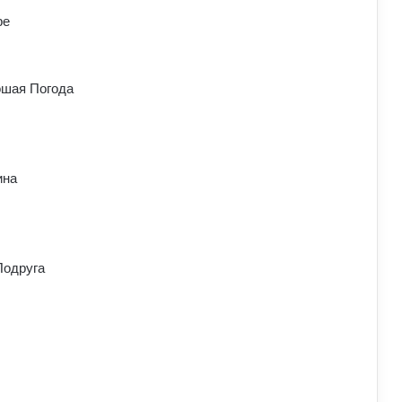
ре
ошая Погода
ина
Подруга