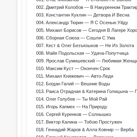
002. Дмитрий Колобов — В Накуренном Тракти
003. Константин Куклин — Детвора И Весна
004. Александр Тюрин — Я С Осенью Уйду
005. Михаил Борисов — Сегодня В Лагере Хор
006. Сборная Союза — Сошли С Ума
007. Кест & Олег Безъязыков — Не Из Золота
008. Майя Подольская — Удача-Попутчица
009. Ярослав Сумишевский — Любимая Женщ
010. Максим Куст — Окончен Срок
011. Михаил Княжевич — Авто-Леди
012. Богдан Галий — Вешние Воды
013. Раиса Отрадная & Катерина Голицына — 
014. Олег Голубев — Ты Мой Рай
015. Игорь Капмех — На Природу
016. Сергей Куренков — Солнышко
017. Виктор Калина — Тобою Простужен
018. Геннадий Жаров & Алла Ковнир — Верба