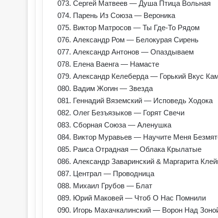
073. Сергей Матвеев — Душа Птица Вольная
074. Парень Из Союза — Вероника
075. Виктор Матросов — Ты Где-То Рядом
076. Александр Ром — Белокурая Сирень
077. Александр Антонов — Опаздываем
078. Елена Ваенга — Намасте
079. Александр Келеберда — Горький Вкус Ка
080. Вадим Жогин — Звезда
081. Геннадий Вяземский — Исповедь Ходока
082. Олег Безъязыков — Горят Свечи
083. Сборная Союза — Аленушка
084. Виктор Муравьев — Научите Меня Безмя
085. Раиса Отрадная — Облака Крылатые
086. Александр Заваринский & Маргарита Кле
087. Централ — Проводница
088. Михаил Грубов — Блат
089. Юрий Маковей — Чтоб О Нас Помнили
090. Игорь Махачкалинский — Ворон Над Зоно