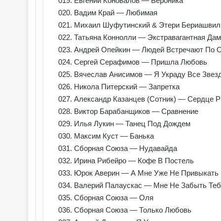
019. Евгений Коновалов — Вероника
020. Вадим Край — Любимая
021. Михаил Шуфутинский & Этери Бериашвил
022. Татьяна Коннолли — Экстравагантная Да
023. Андрей Опейкин — Людей Встречают По 
024. Сергей Серафимов — Пришла Любовь
025. Вячеслав Анисимов — Я Украду Все Звез
026. Никола Питерский — Запретка
027. Александр Казанцев (Сотник) — Сердце 
028. Виктор Барабанщиков — Сравнение
029. Илья Лукин — Танец Под Дождем
030. Максим Куст — Банька
031. Сборная Союза — Нудавайда
032. Ирина Рибейро — Кофе В Постель
033. Юрок Аверин — А Мне Уже Не Привыкать
034. Валерий Палаускас — Мне Не Забыть Те
035. Сборная Союза — Оля
036. Сборная Союза — Только Любовь