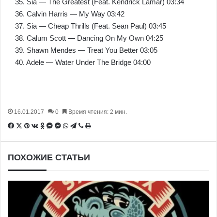
35. Sia — The Greatest (Feat. Kendrick Lamar) 03:34
36. Calvin Harris — My Way 03:42
37. Sia — Cheap Thrills (Feat. Sean Paul) 03:45
38. Calum Scott — Dancing On My Own 04:25
39. Shawn Mendes — Treat You Better 03:05
40. Adele — Water Under The Bridge 04:00
16.01.2017
0
Время чтения: 2 мин.
Facebook
X
Pinterest
Вконтакте
Одноклассники
Messenger
Messenger
WhatsApp
Telegram
Viber
Печатать
ПОХОЖИЕ СТАТЬИ