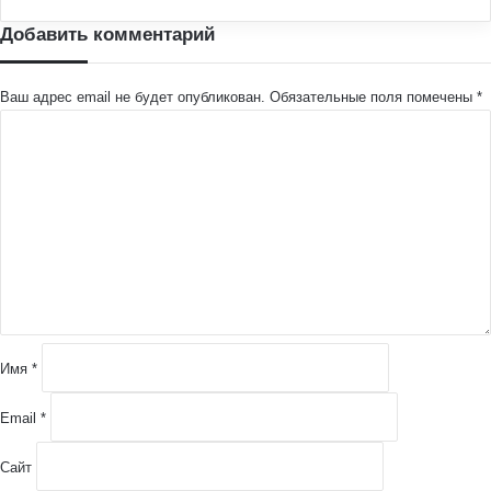
Добавить комментарий
Ваш адрес email не будет опубликован.
Обязательные поля помечены
*
К
о
м
м
е
н
т
а
р
и
й
Имя
*
*
Email
*
Сайт