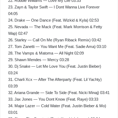
22. Robbie Williams — Love My Life 03:33
23. Zayn & Taylor Swift — I Dont Wanna Live Forever
04:05
24. Drake — One Dance (Feat. Wizkid & Kyla) 02:53
25. Nevada — The Mack (Feat. Mark Morrison & Fetty
Wap) 02:47
26. Starley — Call On Me (Ryan Riback Remix) 03:42
27. Tom Zanetti — You Want Me (Feat. Sadie Ama) 03:10
28. The Vamps & Matoma — All Night 02:09
29. Shawn Mendes — Mercy 03:28
30. Dj Snake — Let Me Love You (Feat. Justin Bieber)
03:24
31. Charli Xcx — After The Afterparty (Feat. Lil Yachty)
03:39
32. Ariana Grande — Side To Side (Feat. Nicki Minaj) 03:41
33. Jax Jones — You Dont Know (Feat. Raye) 03:33
34. Major Lazer — Cold Water (Feat. Justin Bieber & Mo)
03:01