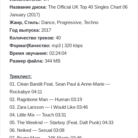
Название диска:
The Official UK Top 40 Singles Chart 06
January (2017)
Жанр, Стиль:
Dance, Progressive, Techno
Год выпуска:
2017
Количество треков:
40
Формат|Качество:
mp3 | 320 kbps
Время звучания:
02:24:04
Размер файла:
344 MB
Треклист:
01. Clean Bandit Feat. Sean Paul & Anne-Marie —
Rockabye 04:11
02. Ragnbone Man — Human 03:19
03. Zara Larsson — I Would Like 03:46
04. Little Mix — Touch 03:31
05. The Weeknd — Starboy (Feat. Daft Punk) 04:33
06. Neiked — Sexual 03:08
07. Bruno Mars — 24K Magic 03:46