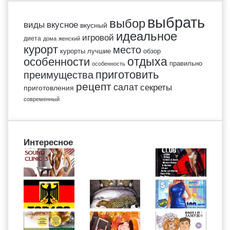
выбрать
выбор
виды
вкусное
вкусный
идеальное
игровой
диета
дома
женский
курорт
место
курорты
лучшие
обзор
отдыха
особенности
правильно
особенность
приготовить
преимущества
рецепт
салат
секреты
приготовления
современный
Интересное