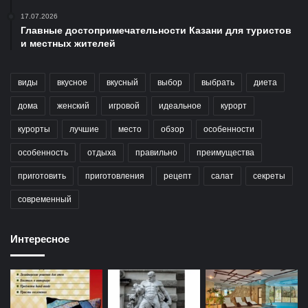
17.07.2026
Главные достопримечательности Казани для туристов
и местных жителей
виды
вкусное
вкусный
выбор
выбрать
диета
дома
женский
игровой
идеальное
курорт
курорты
лучшие
место
обзор
особенности
особенность
отдыха
правильно
преимущества
приготовить
приготовления
рецепт
салат
секреты
современный
Интересное