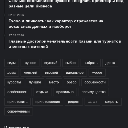
Сколько подписчиков нужно в Telegram: ориентиры под
разные цели бизнеса
02.08.2026
Голос и личность: как характер отражается на
вокальных данных и наоборот
17.07.2026
Главные достопримечательности Казани для туристов
и местных жителей
виды
вкусное
вкусный
выбор
выбрать
диета
дома
женский
игровой
идеальное
курорт
курорты
лучшие
место
обзор
особенности
особенность
отдыха
правильно
преимущества
приготовить
приготовления
рецепт
салат
секреты
современный
Интересное