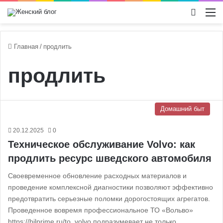
Switch
М
Главная
/
продлить
продлить
Домашний быт
20.12.2025
0
Техническое обслуживание Volvo: как
продлить ресурс шведского автомобиля
Своевременное обновление расходных материалов и
проведение комплексной диагностики позволяют эффективно
предотвратить серьезные поломки дорогостоящих агрегатов.
Проведенное вовремя профессиональное ТО «Вольво»
https://bilprime.ru/to_volvo подразумевает не только