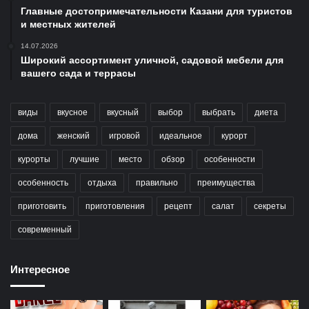
Главные достопримечательности Казани для туристов
и местных жителей
14.07.2026
Широкий ассортимент уличной, садовой мебели для
вашего сада и террасы
виды
вкусное
вкусный
выбор
выбрать
диета
дома
женский
игровой
идеальное
курорт
курорты
лучшие
место
обзор
особенности
особенность
отдыха
правильно
преимущества
приготовить
приготовления
рецепт
салат
секреты
современный
Интересное