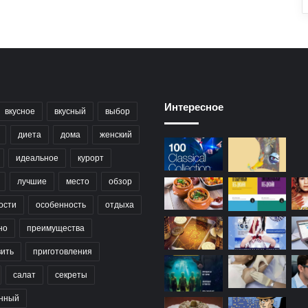
Интересное
вкусное
вкусный
выбор
диета
дома
женский
идеальное
курорт
лучшие
место
обзор
ости
особенность
отдыха
но
преимущества
вить
приготовления
салат
секреты
нный