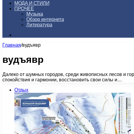
МОДА И СТИЛИ
ПРОЧЕЕ
Музыка
Обзор интернета
Литература
Искать
Главная
/
вудъявр
вудъявр
Далеко от шумных городов, среди живописных лесов и гор
спокойствия и гармонии, восстановить свои силы и…
Отдых