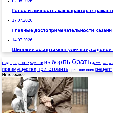
02.08.2026
Голос и личность: как характер отражае
17.07.2026
Главные достопримечательности Казани 
14.07.2026
Широкий ассортимент уличной, садовой 
выбрать
выбор
виды
вкусное
вкусный
диета
дома
же
приготовить
рецепт
преимущества
приготовления
Интересное