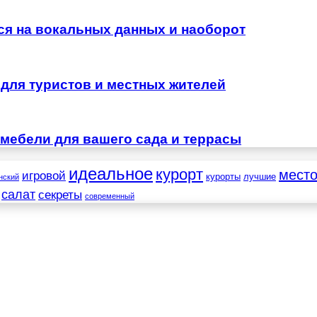
тся на вокальных данных и наоборот
для туристов и местных жителей
мебели для вашего сада и террасы
идеальное
курорт
мест
игровой
курорты
лучшие
нский
салат
секреты
современный