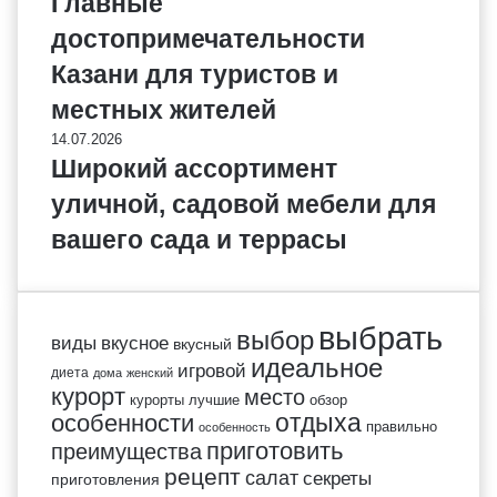
Главные
достопримечательности
Казани для туристов и
местных жителей
14.07.2026
Широкий ассортимент
уличной, садовой мебели для
вашего сада и террасы
выбрать
выбор
виды
вкусное
вкусный
идеальное
игровой
диета
дома
женский
курорт
место
курорты
лучшие
обзор
отдыха
особенности
правильно
особенность
приготовить
преимущества
рецепт
салат
секреты
приготовления