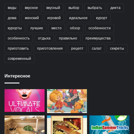
виды
вкусное
вкусный
выбор
выбрать
диета
дома
женский
игровой
идеальное
курорт
курорты
лучшие
место
обзор
особенности
особенность
отдыха
правильно
преимущества
приготовить
приготовления
рецепт
салат
секреты
современный
Интересное