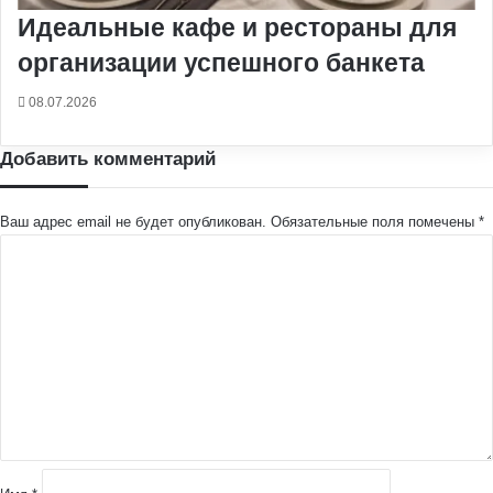
Идеальные кафе и рестораны для
организации успешного банкета
08.07.2026
Добавить комментарий
Ваш адрес email не будет опубликован.
Обязательные поля помечены
*
К
о
м
м
е
н
т
а
р
и
й