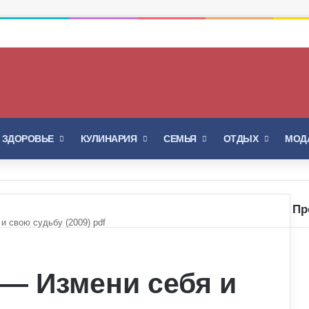
Войти
Switch skin
И ЗДОРОВЬЕ
КУЛИНАРИЯ
СЕМЬЯ
ОТДЫХ
МОДА
Пр
 свою судьбу (2009) pdf
За
— Измени себя и