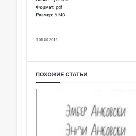
Формат:
pdf
Размер:
5 Мб
05.09.2016
Facebook
X
Pinterest
Вконтакте
Одноклассники
Messenger
Messenger
WhatsApp
Telegram
Viber
Печатать
ПОХОЖИЕ СТАТЬИ