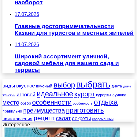
наоборот
17.07.2026
Главные достопримечательности
Казани для туристов и местных жителей
14.07.2026
Широкий ассортимент уличной,
садовой мебели для вашего сада и
террасы
выбрать
выбор
виды
вкусное
вкусный
диета
дома
идеальное
курорт
игровой
курорты
лучшие
женский
отдыха
особенности
место
обзор
особенность
приготовить
преимущества
правильно
рецепт
салат
секреты
приготовления
современный
Интересное