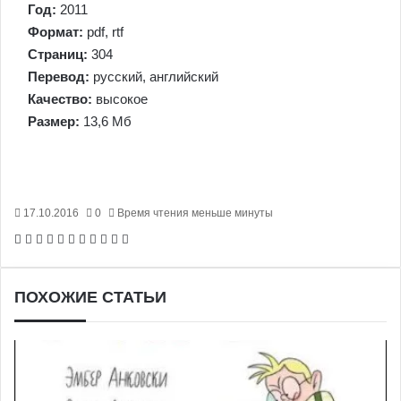
Год:
2011
Формат:
pdf, rtf
Страниц:
304
Перевод:
русский, английский
Качество:
высокое
Размер:
13,6 Мб
17.10.2016
0
Время чтения меньше минуты
Facebook
X
Pinterest
Вконтакте
Одноклассники
Messenger
Messenger
WhatsApp
Telegram
Viber
Печатать
ПОХОЖИЕ СТАТЬИ