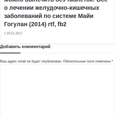
о лечении желудочно-кишечных
заболеваний по системе Майи
Гогулан (2014) rtf, fb2
30.01.2017
Добавить комментарий
Ваш адрес email не будет опубликован.
Обязательные поля помечены
*
К
о
м
м
е
н
т
а
р