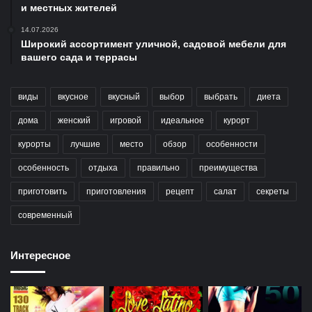
и местных жителей
14.07.2026
Широкий ассортимент уличной, садовой мебели для
вашего сада и террасы
виды
вкусное
вкусный
выбор
выбрать
диета
дома
женский
игровой
идеальное
курорт
курорты
лучшие
место
обзор
особенности
особенность
отдыха
правильно
преимущества
приготовить
приготовления
рецепт
салат
секреты
современный
Интересное