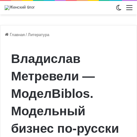
Switch
М
Главная
/
Литература
Владислав
Метревели —
МоделBiblos.
Модельный
бизнес по-русски