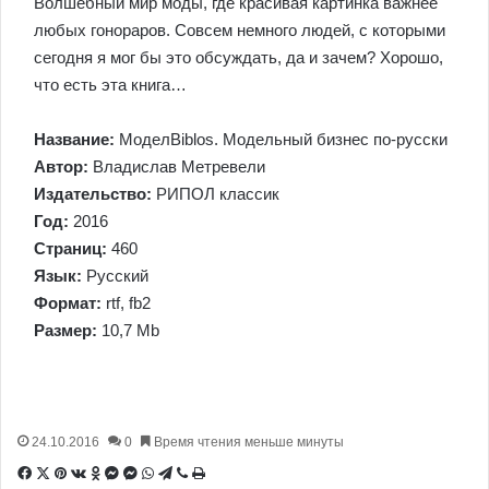
Волшебный мир моды, где красивая картинка важнее
любых гонораров. Совсем немного людей, с которыми
сегодня я мог бы это обсуждать, да и зачем? Хорошо,
что есть эта книга…
Название:
МоделBiblos. Модельный бизнес по-русски
Автор:
Владислав Метревели
Издательство:
РИПОЛ классик
Год:
2016
Страниц:
460
Язык:
Русский
Формат:
rtf, fb2
Размер:
10,7 Mb
24.10.2016
0
Время чтения меньше минуты
Facebook
X
Pinterest
Вконтакте
Одноклассники
Messenger
Messenger
WhatsApp
Telegram
Viber
Печатать