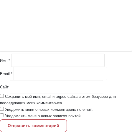
о
м
м
е
н
т
а
р
и
й
Имя
*
*
Email
*
Сайт
Сохранить моё имя, email и адрес сайта в этом браузере для
последующих моих комментариев.
Уведомить меня о новых комментариях по email.
Уведомлять меня о новых записях почтой.