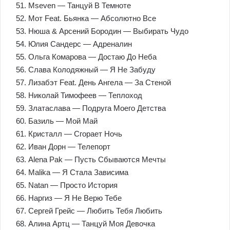
51. Mseven — Танцуй В Темноте
52. Мот Feat. Бьянка — Абсолютно Все
53. Нюша & Арсений Бородин — Выбирать Чудо
54. Юлия Сандерс — Адреналин
55. Ольга Комарова — Достаю До Неба
56. Слава Колодяжный — Я Не Забуду
57. Лизабэт Feat. День Ангела — За Стеной
58. Николай Тимофеев — Теплоход
59. Златаслава — Подруга Моего Детства
60. Базиль — Мой Май
61. Кристалл — Сгорает Ночь
62. Иван Дорн — Телепорт
63. Alena Pak — Пусть Сбываются Мечты
64. Malika — Я Стала Зависима
65. Natan — Просто История
66. Наргиз — Я Не Верю Тебе
67. Сергей Грейс — Любить Тебя Любить
68. Алина Артц — Танцуй Моя Девочка