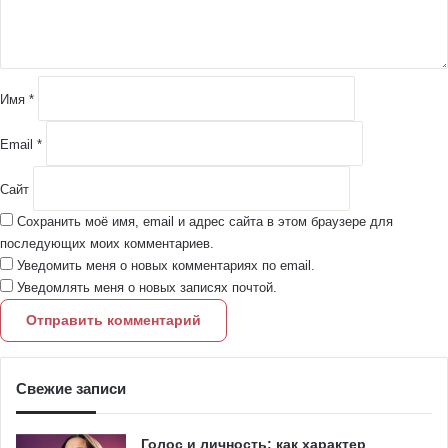
т
а
р
и
й
Имя
*
*
Email
*
Сайт
Сохранить моё имя, email и адрес сайта в этом браузере для
последующих моих комментариев.
Уведомить меня о новых комментариях по email.
Уведомлять меня о новых записях почтой.
Свежие записи
Голос и личность: как характер