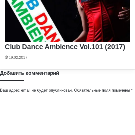
Club Dance Ambience Vol.101 (2017)
19.02.2017
Добавить комментарий
Ваш адрес email не будет опубликован.
Обязательные поля помечены
*
К
о
м
м
е
н