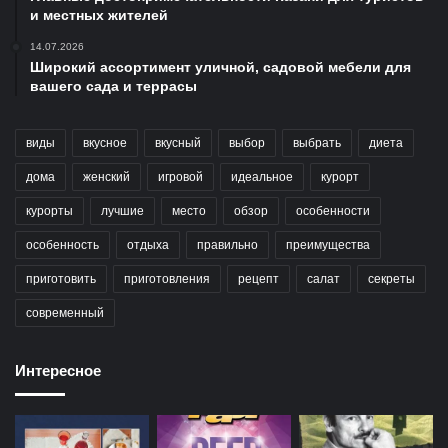
и местных жителей
14.07.2026
Широкий ассортимент уличной, садовой мебели для
вашего сада и террасы
виды
вкусное
вкусный
выбор
выбрать
диета
дома
женский
игровой
идеальное
курорт
курорты
лучшие
место
обзор
особенности
особенность
отдыха
правильно
преимущества
приготовить
приготовления
рецепт
салат
секреты
современный
Интересное