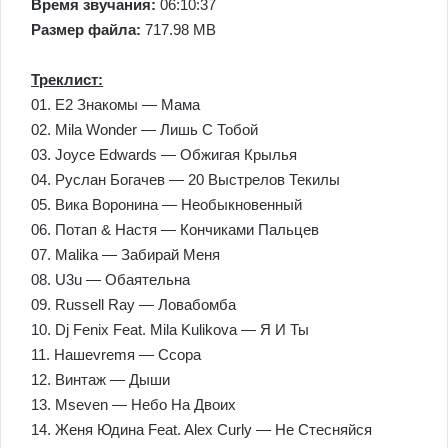
Время звучания:
06:10:37
Размер файла:
717.98 MB
Треклист:
01. Е2 Знакомы — Мама
02. Mila Wonder — Лишь С Тобой
03. Joyce Edwards — Обжигая Крылья
04. Руслан Богачев — 20 Выстрелов Текилы
05. Вика Воронина — Необыкновенный
06. Потап & Настя — Кончиками Пальцев
07. Malika — Забирай Меня
08. U3u — Обаятельна
09. Russell Ray — Ловабомба
10. Dj Fenix Feat. Mila Kulikova — Я И Ты
11. Нашеvremя — Ссора
12. Винтаж — Дыши
13. Mseven — Небо На Двоих
14. Женя Юдина Feat. Alex Curly — Не Стесняйся