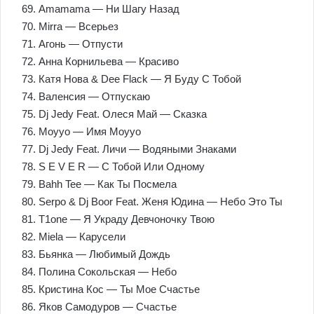
69. Amamama — Ни Шагу Назад
70. Mirra — Всерьез
71. Агонь — Отпусти
72. Анна Корнильева — Красиво
73. Катя Нова & Dee Flack — Я Буду С Тобой
74. Валенсия — Отпускаю
75. Dj Jedy Feat. Олеся Май — Сказка
76. Moyyo — Имя Moyyo
77. Dj Jedy Feat. Личи — Водяными Знаками
78. S E V E R — С Тобой Или Одному
79. Bahh Tee — Как Ты Посмела
80. Serpo & Dj Boor Feat. Женя Юдина — Небо Это Ты
81. T1one — Я Украду Девчоночку Твою
82. Miela — Карусели
83. Бьянка — Любимый Дождь
84. Полина Сокольская — Небо
85. Кристина Кос — Ты Мое Счастье
86. Яков Самодуров — Счастье