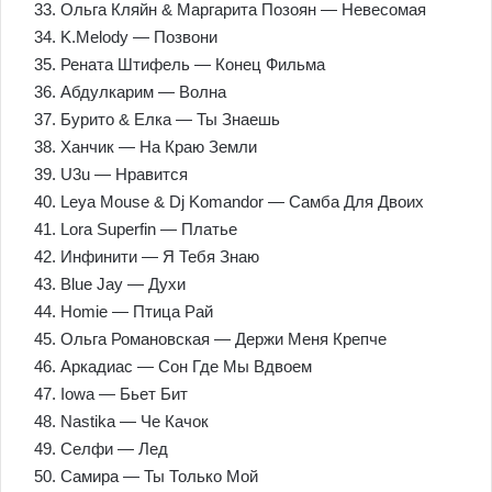
33. Ольга Кляйн & Маргарита Позоян — Невесомая
34. K.Melody — Позвони
35. Рената Штифель — Конец Фильма
36. Абдулкарим — Волна
37. Бурито & Елка — Ты Знаешь
38. Ханчик — На Краю Земли
39. U3u — Нравится
40. Leya Mouse & Dj Komandor — Самба Для Двоих
41. Lora Superfin — Платье
42. Инфинити — Я Тебя Знаю
43. Blue Jay — Духи
44. Homie — Птица Рай
45. Ольга Романовская — Держи Меня Крепче
46. Аркадиас — Сон Где Мы Вдвоем
47. Iowa — Бьет Бит
48. Nastika — Че Качок
49. Селфи — Лед
50. Самира — Ты Только Мой