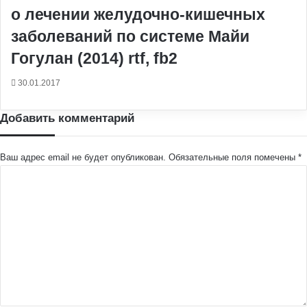
о лечении желудочно-кишечных
заболеваний по системе Майи
Гогулан (2014) rtf, fb2
30.01.2017
Добавить комментарий
Ваш адрес email не будет опубликован.
Обязательные поля помечены
*
К
о
м
м
е
н
т
а
р