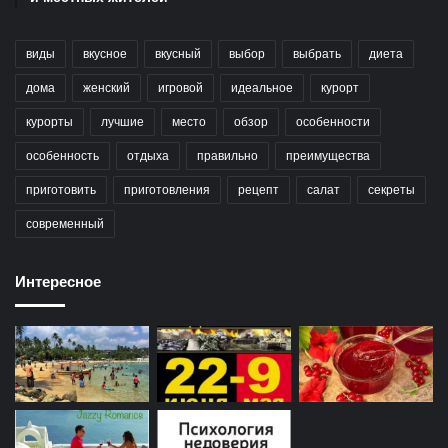
виды
вкусное
вкусный
выбор
выбрать
диета
дома
женский
игровой
идеальное
курорт
курорты
лучшие
место
обзор
особенности
особенность
отдыха
правильно
преимущества
приготовить
приготовления
рецепт
салат
секреты
современный
Интересное