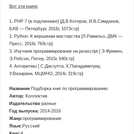
Вот эти книги:
1. PHP 7 (в подлиннике) [Д.В.Котеров, И.В.Симдянов,
БХВ — Петербург, 2016г, 1073стр]
2. Python. К вершинам мастерства [Л.Рамальо, ДМК —
Пресс, 2016г, 769стр]
3. Изучаем программирование на javascript [ Э.Фримен,
Э.Робсон, Питер, 2015г, 640стр]
4. Алгоритмы [ С.Дасгупта, Х.Пападимитриу,
У.Вазирани, МЦМНО, 2014г, 319стр]
Название
Подборка книг по программированию
Автор:
Коллектив
Издательство
разные
Год выпуска:
2014-2016
Жанр:
программирование
Язык:
Русский
Книг:
4