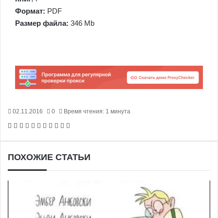
Формат:
PDF
Размер файла:
346 Mb
02.11.2016
0
Время чтения: 1 минута
Facebook
X
Pinterest
Вконтакте
Одноклассники
Messenger
Messenger
WhatsApp
Telegram
Viber
Печатать
ПОХОЖИЕ СТАТЬИ