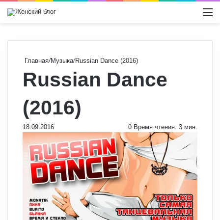
Switch
М
Главная
/
Музыка
/
Russian Dance (2016)
Russian Dance
(2016)
18.09.2016
0
Время чтения: 3 мин.