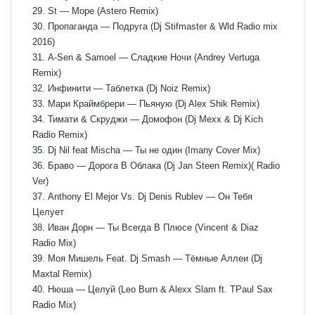
29. St — Море (Astero Remix)
30. Пропаганда — Подруга (Dj Stifmaster & Wld Radio mix
2016)
31. A-Sen & Samoel — Сладкие Ночи (Andrey Vertuga
Remix)
32. Инфинити — Таблетка (Dj Noiz Remix)
33. Мари Краймбрери — Пьяную (Dj Alex Shik Remix)
34. Тимати & Скруджи — Домофон (Dj Mexx & Dj Kich
Radio Remix)
35. Dj Nil feat Mischa — Ты не один (Imany Cover Mix)
36. Браво — Дорога В Облака (Dj Jan Steen Remix)( Radio
Ver)
37. Anthony El Mejor Vs. Dj Denis Rublev — Он Тебя
Целует
38. Иван Дорн — Ты Всегда В Плюсе (Vincent & Diaz
Radio Mix)
39. Моя Мишель Feat. Dj Smash — Тёмные Аллеи (Dj
Maxtal Remix)
40. Нюша — Целуй (Leo Burn & Alexx Slam ft. TPaul Sax
Radio Mix)