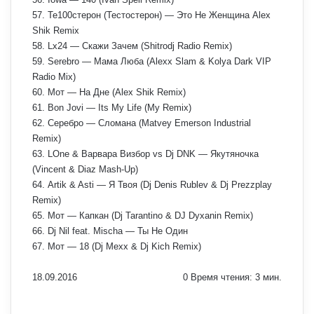
57. Те100стерон (Тестостерон) — Это Не Женщина Alex
Shik Remix
58. Lx24 — Скажи Зачем (Shitrodj Radio Remix)
59. Serebro — Мама Люба (Alexx Slam & Kolya Dark VIP
Radio Mix)
60. Мот — На Дне (Alex Shik Remix)
61. Bon Jovi — Its My Life (My Remix)
62. Серебро — Сломана (Matvey Emerson Industrial
Remix)
63. LOne & Варвара Визбор vs Dj DNK — Якутяночка
(Vincent & Diaz Mash-Up)
64. Artik & Asti — Я Твоя (Dj Denis Rublev & Dj Prezzplay
Remix)
65. Мот — Капкан (Dj Tarantino & DJ Dyxanin Remix)
66. Dj Nil feat. Mischa — Ты Не Один
67. Мот — 18 (Dj Mexx & Dj Kich Remix)
18.09.2016
0
Время чтения: 3 мин.
Facebook
X
Pinterest
Вконтакте
Одноклассники
Messenger
Messenger
WhatsApp
Telegram
Viber
Печатать