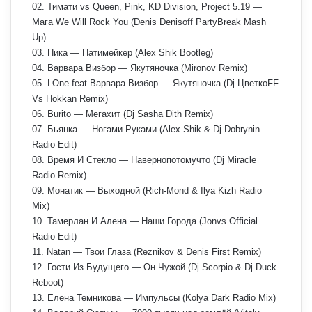
02. Тимати vs Queen, Pink, KD Division, Project 5.19 —
Мага We Will Rock You (Denis Denisoff PartyBreak Mash
Up)
03. Пика — Патимейкер (Alex Shik Bootleg)
04. Варвара Визбор — Якутяночка (Mironov Remix)
05. LOne feat Варвара Визбор — Якутяночка (Dj ЦветкоFF
Vs Hokkan Remix)
06. Burito — Мегахит (Dj Sasha Dith Remix)
07. Бьянка — Ногами Руками (Alex Shik & Dj Dobrynin
Radio Edit)
08. Время И Стекло — Навернопотомучто (Dj Miracle
Radio Remix)
09. Монатик — Выходной (Rich-Mond & Ilya Kizh Radio
Mix)
10. Тамерлан И Алена — Наши Города (Jonvs Official
Radio Edit)
11. Natan — Твои Глаза (Reznikov & Denis First Remix)
12. Гости Из Будущего — Он Чужой (Dj Scorpio & Dj Duck
Reboot)
13. Елена Темникова — Импульсы (Kolya Dark Radio Mix)