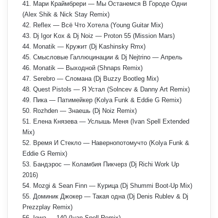
41. Мари Краймбрери — Мы Останемся В Городе Одни
(Alex Shik & Nick Stay Remix)
42. Reflex — Всё Что Хотела (Young Guitar Mix)
43. Dj Igor Kox & Dj Noiz — Proton 55 (Mission Mars)
44. Monatik — Кружит (Dj Kashinsky Rmx)
45. Смысловые Галлюцинации & Dj Nejtrino — Апрель
46. Monatik — Выходной (Shnaps Remix)
47. Serebro — Сломана (Dj Buzzy Bootleg Mix)
48. Quest Pistols — Я Устал (Solncev & Danny Art Remix)
49. Пика — Патимейкер (Kolya Funk & Eddie G Remix)
50. Rozhden — Знаешь (Dj Noiz Remix)
51. Елена Князева — Услышь Меня (Ivan Spell Extended
Mix)
52. Время И Стекло — Навернопотомучто (Kolya Funk &
Eddie G Remix)
53. Бандэрос — Коламбия Пикчерз (Dj Richi Work Up
2016)
54. Mozgi & Sean Finn — Курица (Dj Shummi Boot-Up Mix)
55. Доминик Джокер — Такая одна (Dj Denis Rublev & Dj
Prezzplay Remix)
56. Iowa — 140 (Ivan Spell Remix)