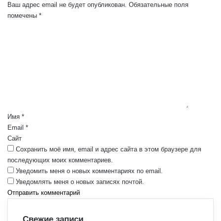
Ваш адрес email не будет опубликован.
Обязательные поля
помечены
*
К
о
м
м
е
н
т
а
р
Имя
*
и
Email
*
й
Сайт
*
Сохранить моё имя, email и адрес сайта в этом браузере для
последующих моих комментариев.
Уведомить меня о новых комментариях по email.
Уведомлять меня о новых записях почтой.
Свежие записи