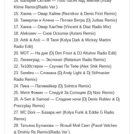
14. Валерий Сюткин — 7000 тысяч над землёй (Vitaly
Klime Remix)(Radio Ver )
15. Ханна — Омар Хайям (Reznikov & Denis First Remix)
16. Тамерлан и Алена — Потоки Ветра (Dj Jurbas Remix)
17. Ханна — Омар Хаи?ям (Vincent & Diaz Radio Mix)
18. Alekseev — Снов Осколки (Astero Remix)
19. Artik & Asti — Я Твоя (Kolya Dark & Mickey Martini
Radio Edit)
20. МОТ — На дне (Dj Dim Frost & DJ Altuhov Radio Edit)
21. Ленинград — Экспонат (Relanium Radio Remix)
22. Те100стерон — Скучаю По Тебе (Alex Shik Remix)
23. Serebro — Сломана (Dj Andy Light & Dj Stifmaster
Radio Remix)
24. Пика — Патимейкер (Dj Solntce Remix)
25. Митя Фомин — Следуй За Солнцем (Dj Noiz Remix)
26. A-Sen & Samoel — Сладкие ночи (Dj Denis Rublev & Dj
Prezzplay Remix)
27. MC Doni — Базара нет (Kolya Funk & Eddie G Radio
Remix)
28. Татьяна Буланова — Ясный Мой Свет (Pavel Velchev
& Dmitriy Rs Remix)(Radio Ver )