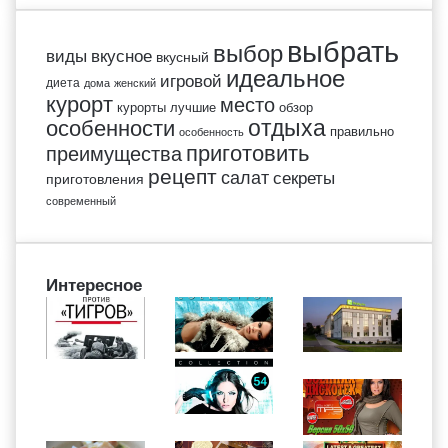
выбрать
выбор
виды
вкусное
вкусный
идеальное
игровой
диета
дома
женский
курорт
место
курорты
лучшие
обзор
отдыха
особенности
правильно
особенность
приготовить
преимущества
рецепт
салат
секреты
приготовления
современный
Интересное