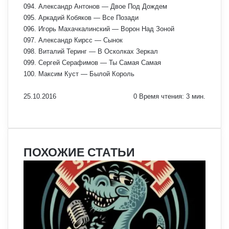
094. Александр Антонов — Двое Под Дождем
095. Аркадий Кобяков — Все Позади
096. Игорь Махачкалинский — Ворон Над Зоной
097. Александр Кирсс — Сынок
098. Виталий Теринг — В Осколках Зеркал
099. Сергей Серафимов — Ты Самая Самая
100. Максим Куст — Былой Король
25.10.2016
0
Время чтения: 3 мин.
Facebook
X
Pinterest
Вконтакте
Одноклассники
Messenger
Messenger
WhatsApp
Telegram
Viber
Печатать
ПОХОЖИЕ СТАТЬИ