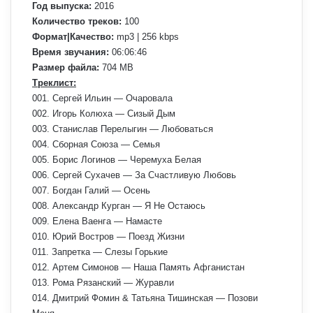
Год выпуска:
2016
Количество треков:
100
Формат|Качество:
mp3 | 256 kbps
Время звучания:
06:06:46
Размер файла:
704 MB
Треклист:
001. Сергей Ильин — Очаровала
002. Игорь Колюха — Сизый Дым
003. Станислав Перелыгин — Любоваться
004. Сборная Союза — Семья
005. Борис Логинов — Черемуха Белая
006. Сергей Сухачев — За Счастливую Любовь
007. Богдан Галий — Осень
008. Александр Курган — Я Не Остаюсь
009. Елена Ваенга — Намасте
010. Юрий Востров — Поезд Жизни
011. Запретка — Слезы Горькие
012. Артем Симонов — Наша Память Афганистан
013. Рома Рязанский — Журавли
014. Дмитрий Фомин & Татьяна Тишинская — Позови