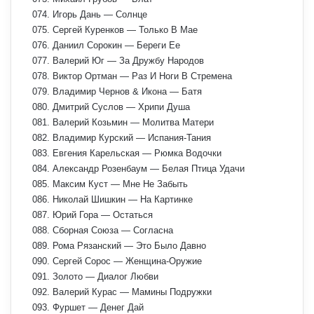
074. Игорь Дань — Солнце
075. Сергей Куренков — Только В Мае
076. Даниил Сорокин — Береги Ее
077. Валерий Юг — За Дружбу Народов
078. Виктор Ортман — Раз И Ноги В Стремена
079. Владимир Чернов & Икона — Батя
080. Дмитрий Суслов — Хрипи Душа
081. Валерий Козьмин — Молитва Матери
082. Владимир Курский — Испания-Тания
083. Евгения Карельская — Рюмка Водочки
084. Александр Розенбаум — Белая Птица Удачи
085. Максим Куст — Мне Не Забыть
086. Николай Шишкин — На Картинке
087. Юрий Гора — Остаться
088. Сборная Союза — Согласна
089. Рома Рязанский — Это Было Давно
090. Сергей Сорос — Женщина-Оружие
091. Золото — Диалог Любви
092. Валерий Курас — Мамины Подружки
093. Фуршет — Денег Дай