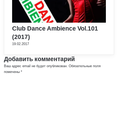
Club Dance Ambience Vol.101
(2017)
19.02.2017
Добавить комментарий
Ваш адрес email не будет опубликован.
Обязательные поля
помечены
*
К
о
м
м
е
н
т