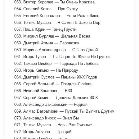
053. Виктор Королев — Ты Очень Красива
054. Савелий Котов — Про Охоту
055. Евгений Коновалов — Если Разлюбишь
056. Тенгис Музаев — Я Cэмен В Законе Вор
057. Паша Юдин — Танец Грусти
058. Михаил Бурляш — Шальная Весна
059. Дмитрий Фомин — Паровозик
060. Марина Александрова — С Глаз Долой
061. Игорь Тузов — Ты Пацан По Жизни Не Грусти
062. Тамара Викберг — Надежда На Любовь
063. Игорь Капмех — На Природу
064. Дмитрий Суслов — Пацаны 90-Х Годов
065. Сергей Вольный — Поздняя Любовь
066. Николай Замковец — Е30
067. Сергей Комин — Девочка Далеких 80-Х
068. Александр Закшевский — Родная
069. Алмас Багратиони — Пускай Ты Выпита Другим
070. Александр Кирсс — Знал Бы
071. Тенгис Музаев — Нары Эти Грязные
072. Игорь Ашуров — Прощай
073. Михаил Грубов — Блат