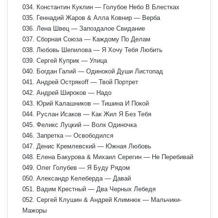
034. Константин Куклин — Голубое Небо В Блестках
035. Геннадий Жаров & Алла Ковнир — Верба
036. Лена Швец — Запоздалое Свидание
037. Сборная Союза — Каждому По Делам
038. Любовь Шепилова — Я Хочу Тебя Любить
039. Сергей Куприк — Улица
040. Богдан Галий — Одинокой Души Листопад
041. Андрей Острякоff — Твой Портрет
042. Андрей Широков — Надо
043. Юрий Калашников — Тишина И Покой
044. Руслан Исаков — Как Жил Я Без Тебя
045. Феликс Луцкий — Волк Одиночка
046. Запретка — Освободился
047. Денис Кремлевский — Южная Любовь
048. Елена Бакурова & Михаил Серегин — Не Перебивай
049. Олег Голубев — Я Буду Рядом
050. Александр Келеберда — Давай
051. Вадим Крестный — Два Черных Лебедя
052. Сергей Клушин & Андрей Климнюк — Мальчики-
Мажоры