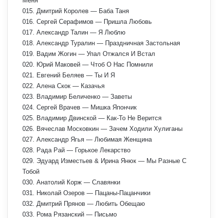
Меня
015. Дмитрий Королев — Баба Таня
016. Сергей Серафимов — Пришла Любовь
017. Александр Талин — Я Люблю
018. Александр Туралин — Праздничная Застольная
019. Вадим Жогин — Упал Отжался И Встал
020. Юрий Маковей — Чтоб О Нас Помнили
021. Евгений Беляев — Ты И Я
022. Алена Скок — Казачья
023. Владимир Беличенко — Заветы
024. Сергей Врачев — Мишка Япончик
025. Владимир Двинской — Как-То Не Верится
026. Вячеслав Московкин — Зачем Ходили Хулиганы
027. Александр Ягья — Любимая Женщина
028. Рада Рай — Горькое Лекарство
029. Эдуард Изместьев & Ирина Янюк — Мы Разные С
Тобой
030. Анатолий Корж — Славянки
031. Николай Озеров — Пацаны-Пацанчики
032. Дмитрий Прянов — Любить Обещаю
033. Рома Рязанский — Письмо