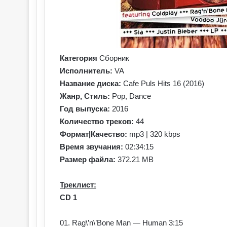
Категория
Сборник
Исполнитель:
VA
Название диска:
Cafe Puls Hits 16 (2016)
Жанр, Стиль:
Pop, Dance
Год выпуска:
2016
Количество треков:
44
Формат|Качество:
mp3 | 320 kbps
Время звучания:
02:34:15
Размер файла:
372.21 MB
Треклист:
CD 1
01. Rag\’n\’Bone Man — Human 3:15