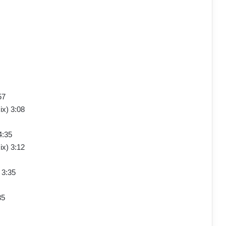
57
ix) 3:08
4:35
x) 3:12
 3:35
35