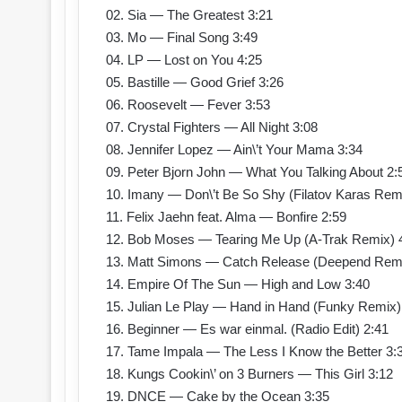
02. Sia — The Greatest 3:21
03. Mo — Final Song 3:49
04. LP — Lost on You 4:25
05. Bastille — Good Grief 3:26
06. Roosevelt — Fever 3:53
07. Crystal Fighters — All Night 3:08
08. Jennifer Lopez — Ain\’t Your Mama 3:34
09. Peter Bjorn John — What You Talking About 2:
10. Imany — Don\’t Be So Shy (Filatov Karas Rem
11. Felix Jaehn feat. Alma — Bonfire 2:59
12. Bob Moses — Tearing Me Up (A-Trak Remix) 
13. Matt Simons — Catch Release (Deepend Remi
14. Empire Of The Sun — High and Low 3:40
15. Julian Le Play — Hand in Hand (Funky Remix)
16. Beginner — Es war einmal. (Radio Edit) 2:41
17. Tame Impala — The Less I Know the Better 3:
18. Kungs Cookin\’ on 3 Burners — This Girl 3:12
19. DNCE — Cake by the Ocean 3:35