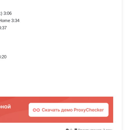
) 3:06
 Home 3:34
3:37
3:20