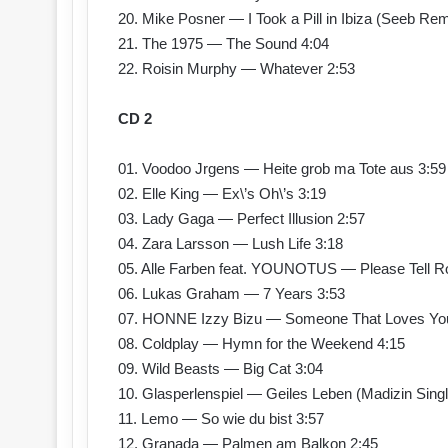
20. Mike Posner — I Took a Pill in Ibiza (Seeb Rem
21. The 1975 — The Sound 4:04
22. Roisin Murphy — Whatever 2:53
CD 2
01. Voodoo Jrgens — Heite grob ma Tote aus 3:59
02. Elle King — Ex\’s Oh\’s 3:19
03. Lady Gaga — Perfect Illusion 2:57
04. Zara Larsson — Lush Life 3:18
05. Alle Farben feat. YOUNOTUS — Please Tell Ro
06. Lukas Graham — 7 Years 3:53
07. HONNE Izzy Bizu — Someone That Loves Yo
08. Coldplay — Hymn for the Weekend 4:15
09. Wild Beasts — Big Cat 3:04
10. Glasperlenspiel — Geiles Leben (Madizin Singl
11. Lemo — So wie du bist 3:57
12. Granada — Palmen am Balkon 2:45