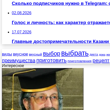
Сколько подписчиков нужно в Telegram:
02.08.2026
Голос и личность: как характер отражае
17.07.2026
Главные достопримечательности Казани 
выбрать
выбор
виды
вкусное
вкусный
диета
дома
же
приготовить
рецепт
преимущества
приготовления
Интересное