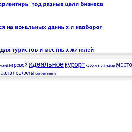
 ориентиры под разные цели бизнеса
тся на вокальных данных и наоборот
для туристов и местных жителей
идеальное
курорт
мест
игровой
курорты
лучшие
нский
салат
секреты
современный