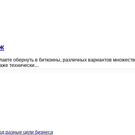
ж
лаете обернуть в биткоины, различных вариантов множеств
даже технически…
од разные цели бизнеса