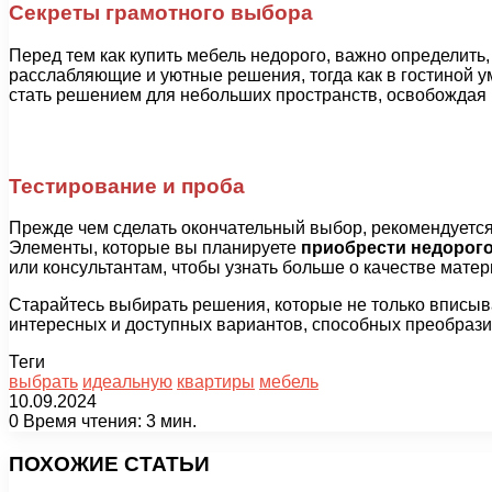
Секреты грамотного выбора
Перед тем как купить мебель недорого, важно определить
расслабляющие и уютные решения, тогда как в гостиной
стать решением для небольших пространств, освобождая
Тестирование и проба
Прежде чем сделать окончательный выбор, рекомендуется 
Элементы, которые вы планируете
приобрести недорог
или консультантам, чтобы узнать больше о качестве мате
Старайтесь выбирать решения, которые не только вписыв
интересных и доступных вариантов, способных преобрази
Теги
выбрать
идеальную
квартиры
мебель
10.09.2024
0
Время чтения: 3 мин.
Facebook
X
Pinterest
Вконтакте
Одноклассники
Messenger
Messenger
WhatsApp
Telegram
Viber
Печатать
ПОХОЖИЕ СТАТЬИ