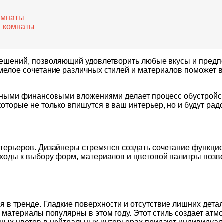
омнаты
й комнаты
решений, позволяющий удовлетворить любые вкусы и предп
мелое сочетание различных стилей и материалов поможет в
мными финансовыми вложениями делает процесс обустройст
торые не только впишутся в ваш интерьер, но и будут радо
терьеров. Дизайнеры стремятся создать сочетание функцион
ходы к выбору форм, материалов и цветовой палитры позв
 в тренде. Гладкие поверхности и отсутствие лишних дета
материалы популярны в этом году. Этот стиль создает атм
х цветов в нейтральных интерьерах придают индивидуаль