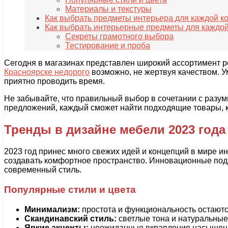
Материалы и текстуры
Как выбрать предметы интерьера для каждой к
Как выбрать интерьерные предметы для каждо
Секреты грамотного выбора
Тестирование и проба
Сегодня в магазинах представлен широкий ассортимент 
Красноярске недорого
возможно, не жертвуя качеством. У
приятно проводить время.
Не забывайте, что правильный выбор в сочетании с разу
предложений, каждый сможет найти подходящие товары, ко
Тренды в дизайне мебели 2023 года
2023 год принес много свежих идей и концепций в мире ин
создавать комфортное пространство. Инновационные под
современный стиль.
Популярные стили и цвета
Минимализм:
простота и функциональность остаются
Скандинавский стиль:
светлые тона и натуральные 
Яркие акценты:
неожиданные вкрапления насыщенны