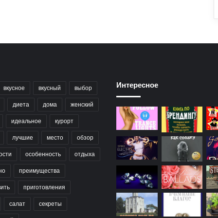
Интересное
вкусное
вкусный
выбор
диета
дома
женский
идеальное
курорт
лучшие
место
обзор
ости
особенность
отдыха
но
преимущества
вить
приготовления
салат
секреты