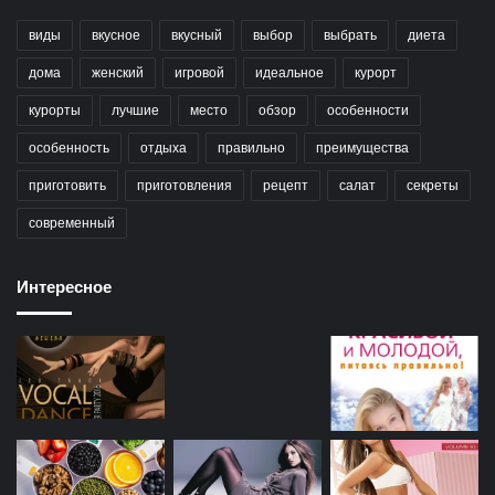
виды
вкусное
вкусный
выбор
выбрать
диета
дома
женский
игровой
идеальное
курорт
курорты
лучшие
место
обзор
особенности
особенность
отдыха
правильно
преимущества
приготовить
приготовления
рецепт
салат
секреты
современный
Интересное