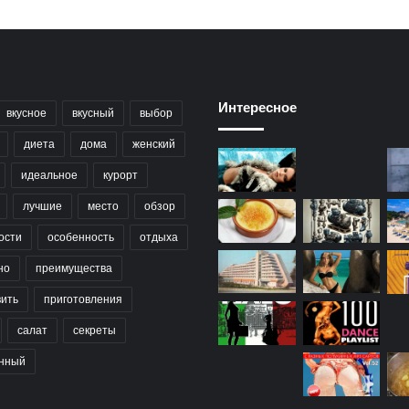
Интересное
вкусное
вкусный
выбор
диета
дома
женский
идеальное
курорт
лучшие
место
обзор
ости
особенность
отдыха
но
преимущества
вить
приготовления
салат
секреты
нный