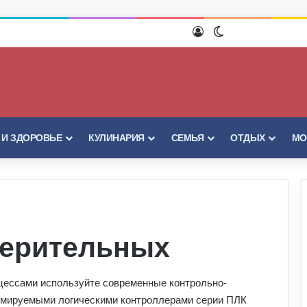
Войти
Switch skin
 И ЗДОРОВЬЕ
КУЛИНАРИЯ
СЕМЬЯ
ОТДЫХ
МО
мерительных
оцессами используйте современные контрольно-
ммируемыми логическими контроллерами серии ПЛК