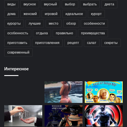
виды
вкусное
вкусный
выбор
выбрать
диета
дома
женский
игровой
идеальное
курорт
курорты
лучшие
место
обзор
особенности
особенность
отдыха
правильно
преимущества
приготовить
приготовления
рецепт
салат
секреты
современный
Интересное