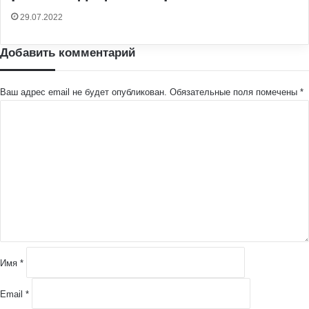
29.07.2022
Добавить комментарий
Ваш адрес email не будет опубликован.
Обязательные поля помечены
*
К
о
м
м
е
н
т
а
р
и
й
Имя
*
*
Email
*