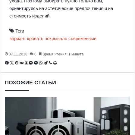
ухода. Поэтому выбирать нужно только вам,
ориентируясь на эстетические предпочтения и на
стоимость изделий.
Теги
вариант
кровать
покрывало
современный
07.11.2018
0
Время чтения: 1 минута
Facebook
X
Pinterest
Вконтакте
Одноклассники
Messenger
Messenger
WhatsApp
Telegram
Viber
Печатать
ПОХОЖИЕ СТАТЬИ