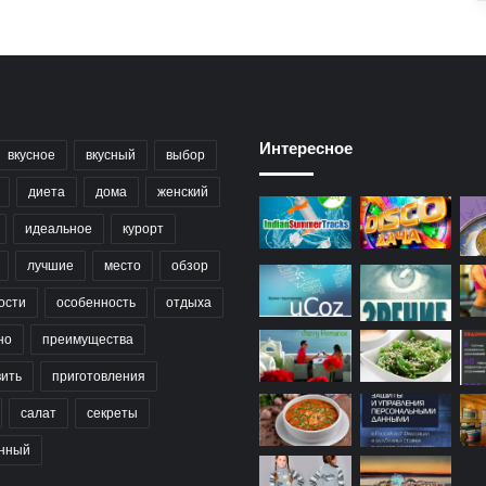
Интересное
вкусное
вкусный
выбор
диета
дома
женский
идеальное
курорт
лучшие
место
обзор
ости
особенность
отдыха
но
преимущества
вить
приготовления
салат
секреты
нный