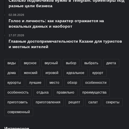
Сколько подписчиков нужно в Telegram: ориентиры под
разные цели бизнеса
02.08.2026
Голос и личность: как характер отражается на
вокальных данных и наоборот
17.07.2026
Главные достопримечательности Казани для туристов
и местных жителей
виды
вкусное
вкусный
выбор
выбрать
диета
дома
женский
игровой
идеальное
курорт
курорты
лучшие
место
обзор
особенности
особенность
отдыха
правильно
преимущества
приготовить
приготовления
рецепт
салат
секреты
современный
Интересное