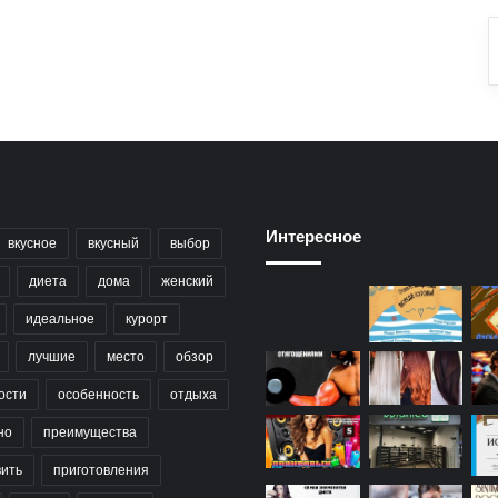
Интересное
вкусное
вкусный
выбор
диета
дома
женский
идеальное
курорт
лучшие
место
обзор
ости
особенность
отдыха
но
преимущества
вить
приготовления