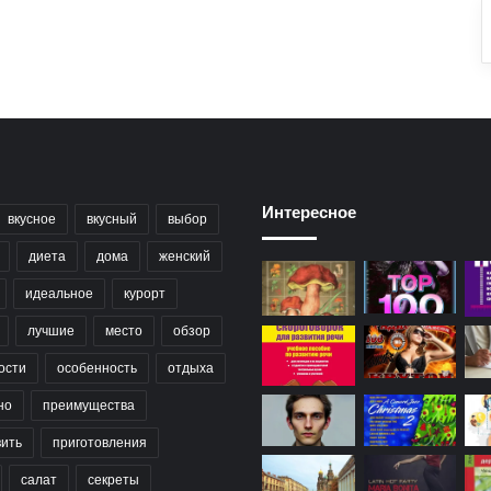
Интересное
вкусное
вкусный
выбор
диета
дома
женский
идеальное
курорт
лучшие
место
обзор
ости
особенность
отдыха
но
преимущества
вить
приготовления
салат
секреты