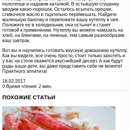
полотенце и надавив каталкой. В остывшую сгущенку
вводим какао-порошок. Осталось всыпать орешки,
сливочное масло и тщательно перемешать. Найдите
маленькую баночку и переложите вашу нутеллу в нее.
Положите ее в холодильник, она остынет и станет
готовой к применению. Нутеллу вы можете намазать на
хлеб, на блинчики, на печенье, тем самым разнообразив
ваш завтрак.
Вот вы и научились готовить вкусную домашнюю нутеллу.
Как вы видите, все очень просто, стоит только захотеть и
у вас на столе окажется вкуснейший десерт. А как будут
рады ваши дети, вы даже представить себе не можете!
Приятного аппетита!
16.02.2017
0
Время чтения: 2 мин.
Facebook
X
Pinterest
Вконтакте
Одноклассники
Messenger
Messenger
WhatsApp
Telegram
Viber
Печатать
ПОХОЖИЕ СТАТЬИ