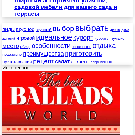
Широкий ассортимент уличной,
садовой мебели для вашего сада и
террасы
выбрать
выбор
виды
вкусное
вкусный
диета
дома
идеальное
курорт
игровой
курорты
лучшие
женский
отдыха
особенности
место
обзор
особенность
приготовить
преимущества
правильно
рецепт
салат
секреты
приготовления
современный
Интересное