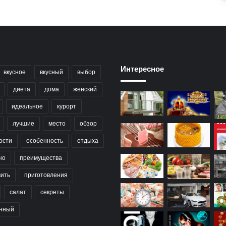
Интересное
вкусное
вкусный
выбор
диета
дома
женский
идеальное
курорт
лучшие
место
обзор
ости
особенность
отдыха
но
преимущества
вить
приготовления
салат
секреты
нный