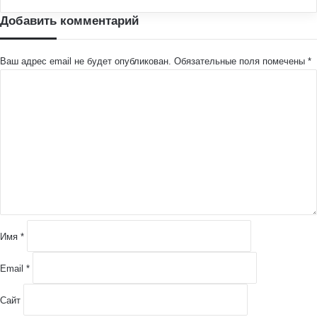
Добавить комментарий
Ваш адрес email не будет опубликован.
Обязательные поля помечены
*
К
о
м
м
е
н
т
а
р
и
й
Имя
*
*
Email
*
Сайт