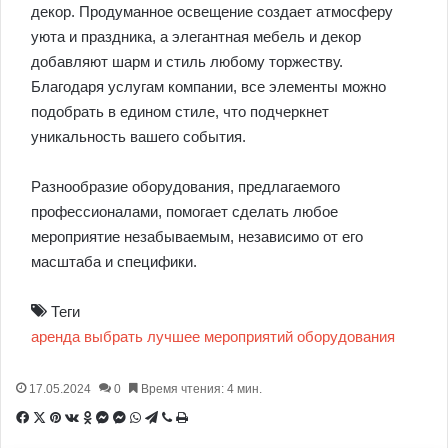
декор. Продуманное освещение создает атмосферу
уюта и праздника, а элегантная мебель и декор
добавляют шарм и стиль любому торжеству.
Благодаря услугам компании, все элементы можно
подобрать в едином стиле, что подчеркнет
уникальность вашего события.
Разнообразие оборудования, предлагаемого
профессионалами, помогает сделать любое
мероприятие незабываемым, независимо от его
масштаба и специфики.
Теги
аренда
выбрать
лучшее
мероприятий
оборудования
17.05.2024
0
Время чтения: 4 мин.
Facebook
X
Pinterest
Вконтакте
Одноклассники
Messenger
Messenger
WhatsApp
Telegram
Viber
Печатать