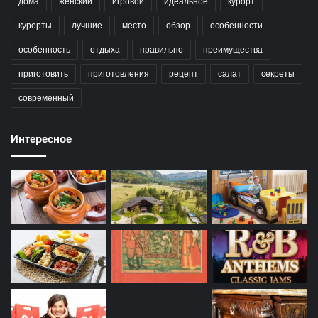
дома
женский
игровой
идеальное
курорт
курорты
лучшие
место
обзор
особенности
особенность
отдыха
правильно
преимущества
приготовить
приготовления
рецепт
салат
секреты
современный
Интересное