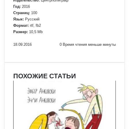
Издательство:
Центрполиграф
Год:
2016
Страниц:
100
Язык:
Русский
Формат:
rtf, fb2
Размер:
10,5 Mb
18.09.2016
0
Время чтения меньше минуты
Facebook
X
Pinterest
Вконтакте
Одноклассники
Messenger
Messenger
WhatsApp
Telegram
Viber
Печатать
ПОХОЖИЕ СТАТЬИ