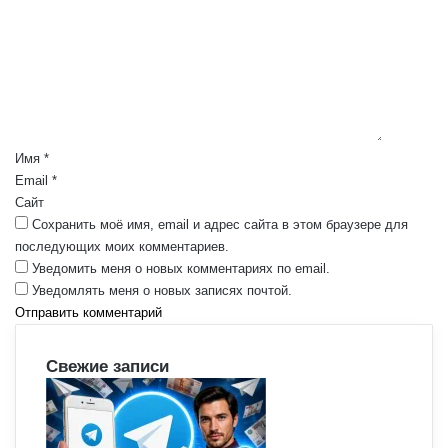
м
м
е
н
т
а
р
Имя
*
и
Email
*
й
Сайт
*
Сохранить моё имя, email и адрес сайта в этом браузере для
последующих моих комментариев.
Уведомить меня о новых комментариях по email.
Уведомлять меня о новых записях почтой.
Свежие записи