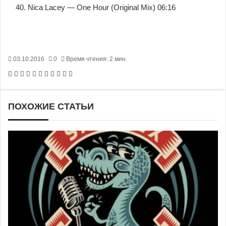
40. Nica Lacey — One Hour (Original Mix) 06:16
03.10.2016
0
Время чтения: 2 мин.
Facebook
X
Pinterest
Вконтакте
Одноклассники
Messenger
Messenger
WhatsApp
Telegram
Viber
Печатать
ПОХОЖИЕ СТАТЬИ