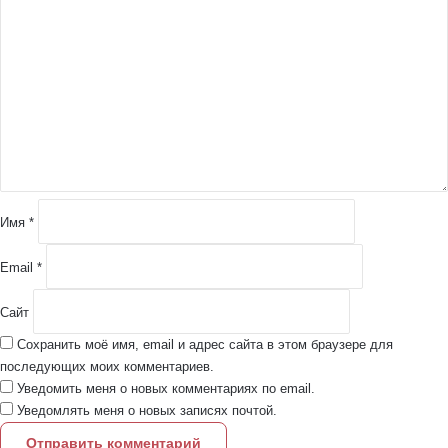
о
м
м
е
н
т
а
р
и
й
Имя
*
*
Email
*
Сайт
Сохранить моё имя, email и адрес сайта в этом браузере для
последующих моих комментариев.
Уведомить меня о новых комментариях по email.
Уведомлять меня о новых записях почтой.