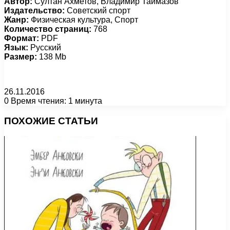
Автор:
Султан Ахметов, Владимир Таймазов
Издательство:
Советский спорт
Жанр:
Физическая культура, Спорт
Количество страниц:
768
Формат:
PDF
Язык:
Русский
Размер:
138 Mb
26.11.2016
0
Время чтения: 1 минута
Facebook
X
Pinterest
Вконтакте
Одноклассники
Messenger
Messenger
WhatsApp
Telegram
Viber
Печатать
ПОХОЖИЕ СТАТЬИ