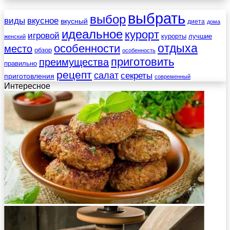
выбрать
выбор
виды
вкусное
вкусный
диета
дома
идеальное
курорт
игровой
курорты
лучшие
женский
отдыха
особенности
место
обзор
особенность
приготовить
преимущества
правильно
рецепт
салат
секреты
приготовления
современный
Интересное