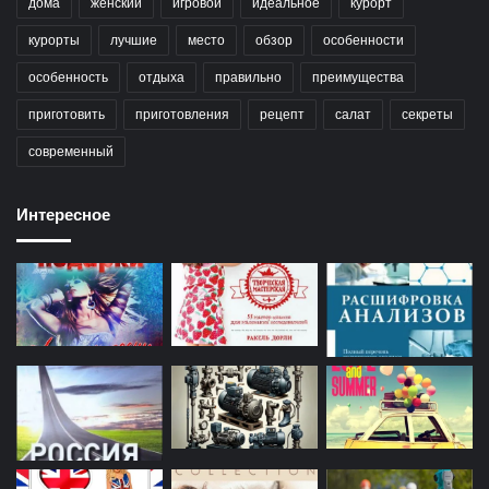
дома
женский
игровой
идеальное
курорт
курорты
лучшие
место
обзор
особенности
особенность
отдыха
правильно
преимущества
приготовить
приготовления
рецепт
салат
секреты
современный
Интересное