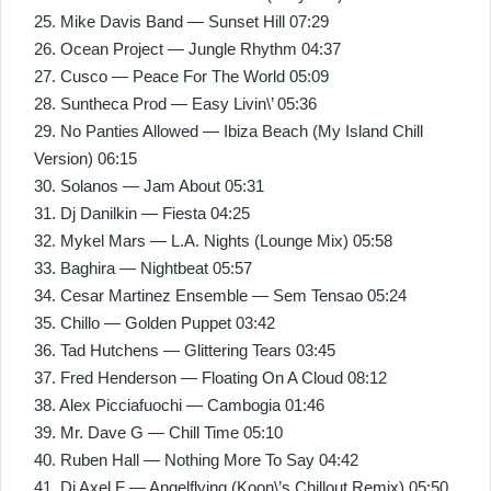
25. Mike Davis Band — Sunset Hill 07:29
26. Ocean Project — Jungle Rhythm 04:37
27. Cusco — Peace For The World 05:09
28. Suntheca Prod — Easy Livin\’ 05:36
29. No Panties Allowed — Ibiza Beach (My Island Chill
Version) 06:15
30. Solanos — Jam About 05:31
31. Dj Danilkin — Fiesta 04:25
32. Mykel Mars — L.A. Nights (Lounge Mix) 05:58
33. Baghira — Nightbeat 05:57
34. Cesar Martinez Ensemble — Sem Tensao 05:24
35. Chillo — Golden Puppet 03:42
36. Tad Hutchens — Glittering Tears 03:45
37. Fred Henderson — Floating On A Cloud 08:12
38. Alex Picciafuochi — Cambogia 01:46
39. Mr. Dave G — Chill Time 05:10
40. Ruben Hall — Nothing More To Say 04:42
41. Dj Axel F — Angelflying (Koon\’s Chillout Remix) 05:50