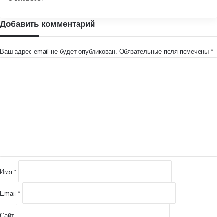
Добавить комментарий
Ваш адрес email не будет опубликован.
Обязательные поля помечены
*
К
о
м
м
е
н
т
а
р
и
й
Имя
*
*
Email
*
Сайт