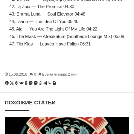
42. Dj Zoia — The Promise 04:30
43. Emma Luna — Soul Elevator 04:48
44. Diario — The Idea Of You 05:40
45. Ajc — You Are The Light Of My Life 04:22
46. The Mask — Afreakatum (Suntheca Lounge Mix) 05:08
47. Tilo Klas — Leaves Have Fallen 06:31
15.08.2016
0
Время чтения: 2 мин.
Facebook
X
Pinterest
Вконтакте
Одноклассники
Messenger
Messenger
WhatsApp
Telegram
Viber
Печатать
ПОХОЖИЕ СТАТЬИ