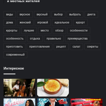
и местных жителей
виды
вкусное
вкусный
выбор
выбрать
диета
дома
женский
игровой
идеальное
курорт
курорты
лучшие
место
обзор
особенности
особенность
отдыха
правильно
преимущества
приготовить
приготовления
рецепт
салат
секреты
современный
Интересное