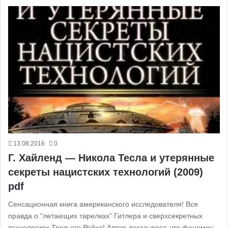
13.08.2016
0
Г. Хайленд — Никола Тесла и утерянные
секреты нацистских технологий (2009)
pdf
Сенсационная книга американского исследователя! Вся
правда о “летающих тарелках” Гитлера и сверхсекретных
технологиях Третьего Рейха! Автор доказывает, что феномен