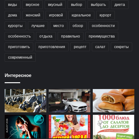
виды
вкусное
вкусный
выбор
выбрать
диета
дома
женский
игровой
идеальное
курорт
курорты
лучшие
место
обзор
особенности
особенность
отдыха
правильно
преимущества
приготовить
приготовления
рецепт
салат
секреты
современный
Интересное